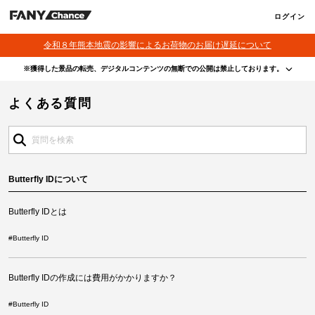
ログイン
令和８年熊本地震の影響によるお荷物のお届け遅延について
※獲得した景品の転売、デジタルコンテンツの無断での公開は禁止しております。
・本サービスで獲得された景品をオークション等へ出品する行為、その他営利目的での転売行
よくある質問
為は禁止しております。
・本サービスで獲得された動画･画像･ボイス等のデジタルコンテンツは、出品者が著作権を有
しております。無断でのSNS等での公開、譲渡、その他著作権を侵害する行為は禁止しており
ます。
・当選権利は当選者ご本人のみ有効となります。当選権利の譲渡、オークション等への出品、
その他営利目的での転売は禁止しております。
Butterfly IDについて
Butterfly IDとは
#
Butterfly ID
Butterfly IDの作成には費用がかかりますか？
#
Butterfly ID