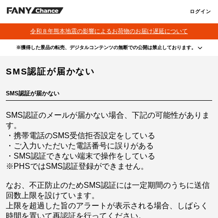
ログイン
令和８年熊本地震の影響によるお荷物のお届け遅延について
※獲得した景品の転売、デジタルコンテンツの無断での公開は禁止しております。
・本サービスで獲得された景品をオークション等へ出品する行為、その他営利目的での転売行
SMS認証が届かない
為は禁止しております。
・本サービスで獲得された動画･画像･ボイス等のデジタルコンテンツは、出品者が著作権を有
しております。無断でのSNS等での公開、譲渡、その他著作権を侵害する行為は禁止しており
ます。
SMS認証が届かない
・当選権利は当選者ご本人のみ有効となります。当選権利の譲渡、オークション等への出品、
その他営利目的での転売は禁止しております。
SMS認証のメールが届かない場合、下記の可能性がありま
す。
・携帯電話のSMS受信拒否設定をしている
・ご入力いただいた電話番号に誤りがある
・SMS認証できない端末で操作をしている
※PHSではSMS認証登録ができません。
なお、不正防止のためSMS認証には一定期間のうちに送信
回数上限を設けています。
上限を超過した旨のアラートが表示される場合、しばらく
時間を置いて再認証を行ってください。