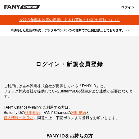
ログイン
令和８年熊本地震の影響によるお荷物のお届け遅延について
※獲得した景品の転売、デジタルコンテンツの無断での公開は禁止しております。
・本サービスで獲得された景品をオークション等へ出品する行為、その他営利目的での転売行
為は禁止しております。
・本サービスで獲得された動画･画像･ボイス等のデジタルコンテンツは、出品者が著作権を有
しております。無断でのSNS等での公開、譲渡、その他著作権を侵害する行為は禁止しており
ます。
・当選権利は当選者ご本人のみ有効となります。当選権利の譲渡、オークション等への出品、
ログイン・新規会員登録
その他営利目的での転売は禁止しております。
ご利用には吉本興業株式会社が提供している「FANY ID」と、
フォッグ株式会社が提供しているButterflyIDの登録および連携が必要になりま
す。
FANY Chanceを初めてご利用する方は、
ButterflyIDの
利用規約
、
FANY Chanceの
利用規約
と
個人情報の取扱い
に同意の上、
下記ボタンより登録をお願いします。
FANY IDをお持ちの方