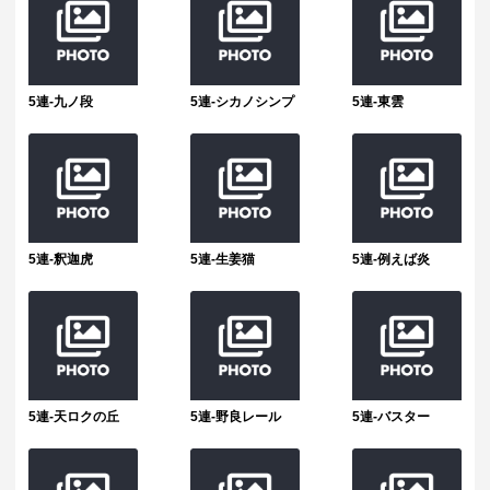
5連-九ノ段
5連-シカノシンプ
5連-東雲
5連-釈迦虎
5連-生姜猫
5連-例えば炎
5連-天ロクの丘
5連-野良レール
5連-バスター