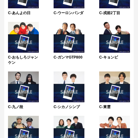
C-あんよの日
C-ウーロンパンダ
C-戎前2丁目
C-おもしろジャン
C-ガンマGTP800
C-キョンビ
ケン
C-九ノ段
C-シカノシンプ
C-東雲