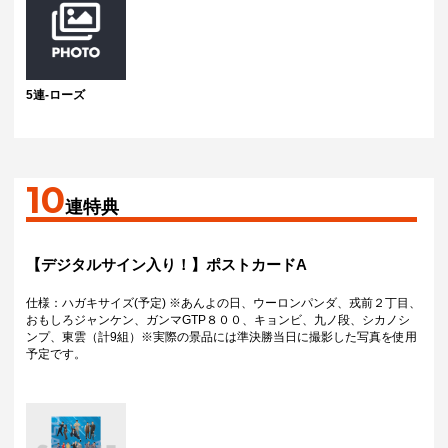
5連-ローズ
10
連特典
【デジタルサイン入り！】ポストカードA
仕様：ハガキサイズ(予定) ※あんよの日、ウーロンパンダ、戎前２丁目、
おもしろジャンケン、ガンマGTP８００、キョンビ、九ノ段、シカノシ
ンプ、東雲（計9組）※実際の景品には準決勝当日に撮影した写真を使用
予定です。