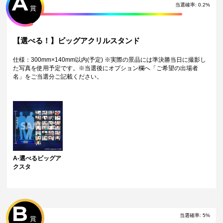
A
戎前２丁目
当選確率:
0.2
%
賞
おもしろジャンケン
ガンマGTP８００
キョンビ
九ノ段
【選べる！】ビッグアクリルスタンド
シカノシンプ
東雲
仕様：300mm×140mm以内(予定) ※実際の景品には準決勝当日に撮影し
釈迦虎
た写真を使用予定です。※当選後にオプション欄へ「ご希望の出場者
生姜猫
名」をご当選分ご記載ください。
例えば炎
天ロクの丘
野良レール
バスター
パスタとパスタ
ハヤイカガヤイ
バリアシオン
はるかぜに告ぐ
マーティー
満丸
A-選べるビッグア
ムジンゾウ
クスタ
紫式部
ラックロッド
ローズ
B
10連：【デジタルサイン入り！】ポストカード
「くじ引き内容の選択」にてご希望の景品が表示されているボタンを選
当選確率:
5
%
賞