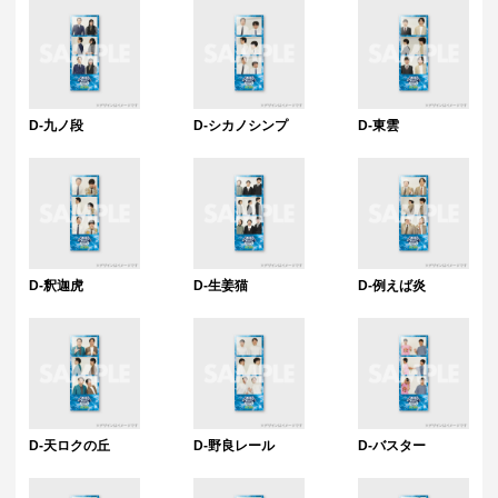
D-九ノ段
D-シカノシンプ
D-東雲
D-釈迦虎
D-生姜猫
D-例えば炎
D-天ロクの丘
D-野良レール
D-バスター