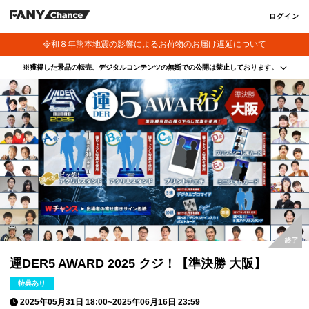
ログイン
令和８年熊本地震の影響によるお荷物のお届け遅延について
※獲得した景品の転売、デジタルコンテンツの無断での公開は禁止しております。
・本サービスで獲得された景品をオークション等へ出品する行為、その他営利目的での転売行
為は禁止しております。
・本サービスで獲得された動画･画像･ボイス等のデジタルコンテンツは、出品者が著作権を有
しております。無断でのSNS等での公開、譲渡、その他著作権を侵害する行為は禁止しており
ます。
・当選権利は当選者ご本人のみ有効となります。当選権利の譲渡、オークション等への出品、
その他営利目的での転売は禁止しております。
運DER5 AWARD 2025 クジ！【準決勝 大阪】
特典あり
2025年05月31日 18:00
~
2025年06月16日 23:59