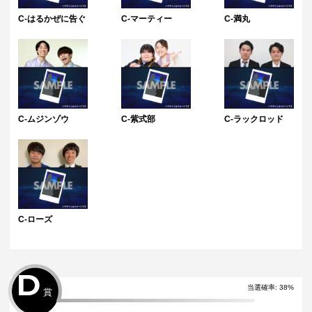
C-はるかぜに告ぐ
C-マーティー
C-満丸
C-ムジンゾウ
C-紫式部
C-ラックロッド
C-ローズ
D
当選確率:
38
%
賞