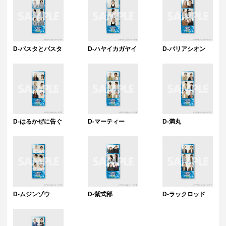
D-パスタとパスタ
D-ハヤイカガヤイ
D-バリアシオン
D-はるかぜに告ぐ
D-マーティー
D-満丸
D-ムジンゾウ
D-紫式部
D-ラックロッド