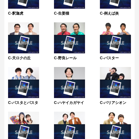
C-釈迦虎
C-生姜猫
C-例えば炎
C-天ロクの丘
C-野良レール
C-バスター
C-パスタとパスタ
C-ハヤイカガヤイ
C-バリアシオン