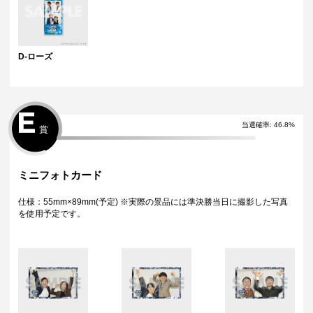
D-ローズ
E
当選確率:
46.8
%
賞
ミニフォトカード
仕様：55mm×89mm(予定) ※実際の景品には準決勝当日に撮影した写真
を使用予定です。