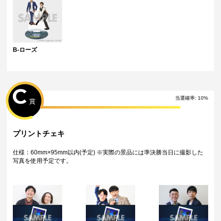
B-ローズ
C
当選確率:
10
%
賞
プリントチェキ
仕様：60mm×95mm以内(予定) ※実際の景品には準決勝当日に撮影した
写真を使用予定です。