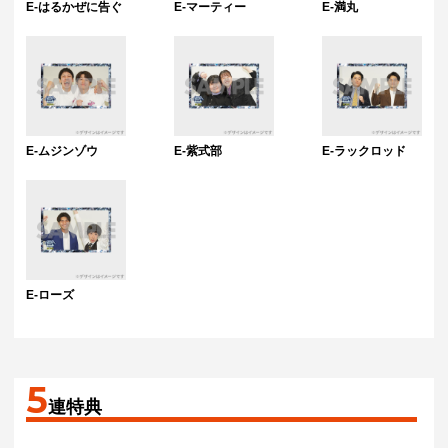
E-はるかぜに告ぐ
E-マーティー
E-満丸
E-ムジンゾウ
E-紫式部
E-ラックロッド
E-ローズ
5
連特典