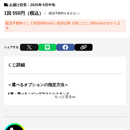
お届け目安：2025年 9月中旬
1回
550
円（税込）
/
（配送手数料を含まない）
配送手数料として初回660coinと初回以降 10回ごとに 660coinがかかりま
す。
シェアする
くじ詳細
＜選べるオプションの指定方法＞
A賞：選べる！ビッグアクリルスタンド
もっと見る
30連特典：選べる！アクリルスタンド
ご希望の出場者が指定できるため、「オプション欄」に対象の「出場者
名」のご記入をお願いいたします。
＜対象の出場者＞　※五十音順
あんよの日
ウーロンパンダ