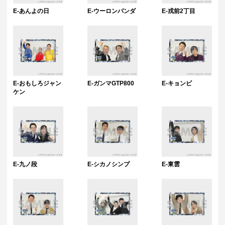
E-あんよの日
E-ウーロンパンダ
E-戎前2丁目
E-おもしろジャン
E-ガンマGTP800
E-キョンビ
ケン
E-九ノ段
E-シカノシンプ
E-東雲