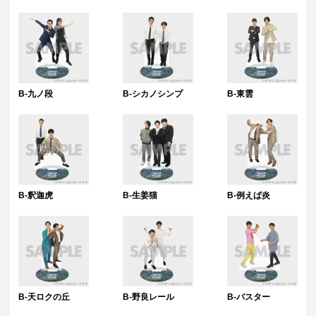
到着に関する対応は原則いたしかねます。
・本サービスで獲得された景品をオークション等へ出品する行為、その
他営利目的での転売行為は禁止しております。
・本サービスで獲得された動画･画像･ボイス等のデジタルコンテンツ
は、出品者が著作権を有しております。無断でのSNS等での公開、譲
渡、その他著作権を侵害する行為は禁止しております。
・当選権利は当選者ご本人のみ有効となります。当選権利の譲渡、オー
クション等への出品、その他営利目的での転売は禁止しております。
B-九ノ段
B-シカノシンプ
B-東雲
・運営様の都合により、一部サイン入り景品がご用意ができなくなる場
合がございます。その場合、別のサイン入り景品に変更させていただく
可能性がございます。（該当者には別途メールにてご連絡させていただ
きます。）
・製造に伴い発生した製品イメージを大きく損なわない程度の微細なキ
ズ・縫製・糸くずなどに関しましては交換対象外となります。
・弊社サイト以外で景品を購入された場合、弊社は一切責任を負いませ
ん。
B-釈迦虎
B-生姜猫
B-例えば炎
・一部の景品は希望景品の選択や希望の宛名を入力（オプション登録）
する必要がございます。期限内に登録いただけなかった場合、ご希望の
景品や宛名以外でのお届けとなる可能性がございます。
配送について
・サイン入り景品とサインなし景品は別配送となる場合がございます。
・製作状況や天候状況によりくじページに記載のお届け目安から前後し
た配送となる場合がございます。
・弊社指定の配送業者から発送させていただくため、配送業者および配
B-天ロクの丘
B-野良レール
B-バスター
送方法はお選びいただくことができません。
・日本国内在住のお客様からの海外への配送はできません。*海外在住か