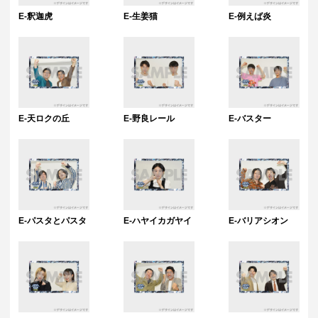
E-釈迦虎
E-生姜猫
E-例えば炎
E-天ロクの丘
E-野良レール
E-バスター
E-パスタとパスタ
E-ハヤイカガヤイ
E-バリアシオン