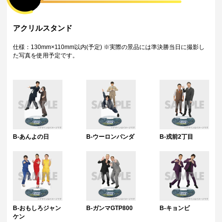
択の上でくじ引きを行ってください。
※単発（1回ボタン）で引いた方は多連特典の対象とはなりませんのでご
注意ください。
アクリルスタンド
ポストカードA
あんよの日、ウーロンパンダ、戎前２丁目、おもしろジャンケン、ガン
仕様：130mm×110mm以内(予定) ※実際の景品には準決勝当日に撮影し
マGTP８００、キョンビ、九ノ段、シカノシンプ、東雲
た写真を使用予定です。
ポストカードB
釈迦虎、生姜猫、例えば炎、天ロクの丘、野良レール、バスター、パス
タとパスタ、ハヤイカガヤイ
ポストカードC
バリアシオン、はるかぜに告ぐ、マーティー、満丸、ムジンゾウ、紫式
部、ラックロッド、ローズ
＜A賞・B賞のアクリルスタンドについて＞
「A賞：【選べる！】ビッグアクリルスタンド」と「B賞：アクリルスタ
B-あんよの日
B-ウーロンパンダ
B-戎前2丁目
ンド」はそれぞれ異なる写真を使用予定です。
しかしながら、諸事情により、一部景品におきましては、同一の写真を
使用させていただく場合がございます。
注意事項
・景品デザインはイメージです。状況によりデザインが変更となる可能
性がございます。
・くじご利用後のお客様都合での景品のキャンセル・返品・交換はいた
しかねます。
B-おもしろジャン
B-ガンマGTP800
B-キョンビ
・景品の配送完了から1ヶ月経過後にお問合せいただいた景品の不備、未
ケン