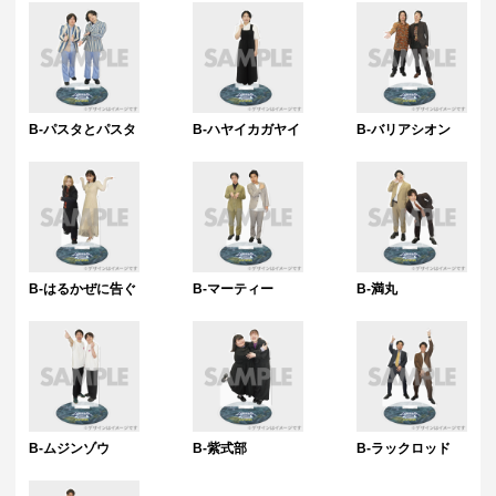
つ海外配送可能なくじイベントの場合、株式会社ジグザグが運営する購
入代行サービス「World Shopping」をご利用いただけます。
特典について
・多連特典をご希望の場合、「くじ引き内容の選択」にてご希望の景品
が表示されているボタンを選択の上でくじ引きを行ってください。
※単発（1回ボタン）で引いた方は多連特典の対象とはなりませんのでご
B-パスタとパスタ
B-ハヤイカガヤイ
B-バリアシオン
注意ください。
Wチャンス賞について
・Wチャンス賞は対象の期間内くじ引き1回ごとにチャレンジできる特別
キャンペーンです。
・抽選は該当するWチャンス賞の期間終了後に一括で行い、完了次第当落
に関わらず権利保有者全員に結果をお知らせします。（原則として期間
終了後の翌日12時以降に通知します）
・Wチャンス賞のチャレンジには初回のみアンケートへのご回答が必須と
B-はるかぜに告ぐ
B-マーティー
B-満丸
なります。
・2回目以降は自動的に開催中のWチャンス賞へ応募となります。
B-ムジンゾウ
B-紫式部
B-ラックロッド