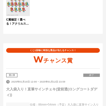
C賞確定！選べ
る！アクリルスタ
ンド
くじ1回毎に特別な景品が当たるチャンス！
W
チャンス賞
第
1
弾
終了
2025年01月10日 12:00
~
2025年01月12日 23:59
大入袋入り！直筆サインチェキ(堂前透(ロングコートダデ
ィ))
仕様：86mm×54mm（予定）大入袋に直筆サイン入り