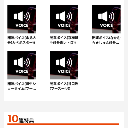
開運ボイス(永見大
開運ボイス(京極風
開運ボイス(なかむ
吾(カベポスター))
斗(9番街レトロ))
ら★しゅん(9番街
レトロ))
開運ボイス(田中シ
開運ボイス(谷口理
ョータイム(フース
(フースーヤ))
ーヤ))
10
連特典