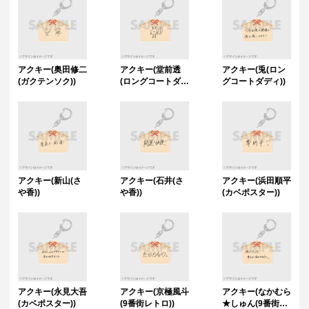
アクキー(奥田修二
アクキー(堂前透
アクキー(兎(ロン
(ガクテンソク))
(ロングコートダデ
グコートダディ))
ィ))
アクキー(新山(さ
アクキー(石井(さ
アクキー(浜田順平
や香))
や香))
(カベポスター))
アクキー(永見大吾
アクキー(京極風斗
アクキー(なかむら
(カベポスター))
(9番街レトロ))
★しゅん(9番街レ