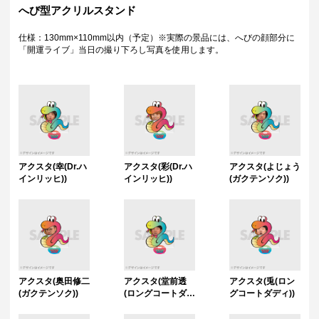
特典について
へび型アクリルスタンド
・多連特典をご希望の場合、「くじ引き内容の選択」にてご希望の景品
が付与されているボタンを選択の上でくじ引きを行ってください。
仕様：130mm×110mm以内（予定）※実際の景品には、へびの顔部分に
・「くじ引き内容の選択」にて1回ボタンを選択の上、一定回数のくじ引
「開運ライブ」当日の撮り下ろし写真を使用します。
きを行った場合は特典"対象外"となりますのでご注意ください。
・Wチャンス賞の抽選方式および利用方法はくじページ下部の「Wチャン
ス賞」の欄にて詳細をご確認いただけます。
アクスタ(幸(Dr.ハ
アクスタ(彩(Dr.ハ
アクスタ(よじょう
インリッヒ))
インリッヒ))
(ガクテンソク))
アクスタ(奥田修二
アクスタ(堂前透
アクスタ(兎(ロン
(ガクテンソク))
(ロングコートダデ
グコートダディ))
ィ))