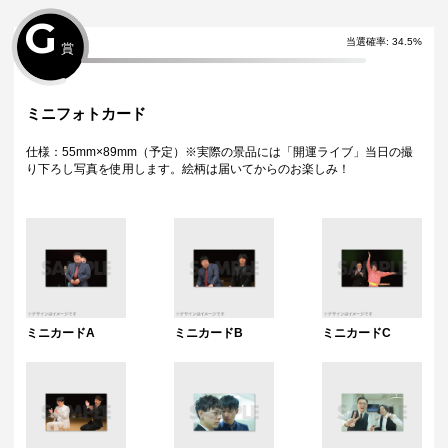
G
当選確率:
34.5
%
賞
ミニフォトカード
仕様：55mm×89mm（予定）※実際の景品には「開運ライブ」当日の撮
り下ろし写真を使用します。絵柄は届いてからのお楽しみ！
ミニカードA
ミニカードB
ミニカードC