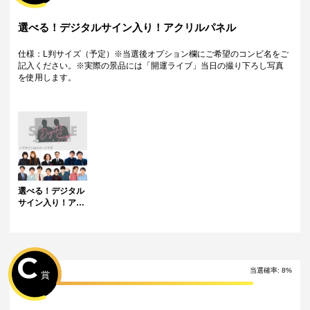
1月28日 00:00 ~ 1月28日 23:59　よじょう(ガクテンソク)
1月29日 00:00 ~ 1月29日 23:59　奥田修二(ガクテンソク)
1月30日 00:00 ~ 1月30日 23:59　浜田順平(カベポスター)
選べる！デジタルサイン入り！アクリルパネル
1月31日 00:00 ~ 1月31日 23:59　永見大吾(カベポスター)
注意事項
仕様：L判サイズ（予定）※当選後オプション欄にご希望のコンビ名をご
記入ください。※実際の景品には「開運ライブ」当日の撮り下ろし写真
・景品デザインはイメージです。状況によりデザインが変更となる可能
を使用します。
性がございます。
・くじご利用後のお客様都合での景品のキャンセル・返品・交換はいた
しかねます。
・景品の配送完了から1ヶ月経過後にお問合せいただいた景品の不備、未
到着に関する対応は原則いたしかねます。
・獲得した景品をオークション等へ転売する行為、第三者への譲渡は禁
止しております。
・獲得した動画･画像･ボイス等のデジタルコンテンツは、出品者が著作
権を有します。 SNS等での公開、譲渡、その他著作権を侵害する行為は
禁止しております。
選べる！デジタル
・運営様の都合により、一部サイン入り景品がご用意ができなくなる場
サイン入り！アク
合がございます。その場合、別のサイン入り景品に変更させていただく
リルパネル
可能性がございます。（該当者には別途メールにてご連絡させていただ
きます。）
配送について
C
・サイン入り景品とサインなし景品は別配送となる場合がございます。
当選確率:
8
%
・製作状況や天候状況により予定を前後した配送となる場合がございま
賞
す。
・海外への配送は対応致しておりません。