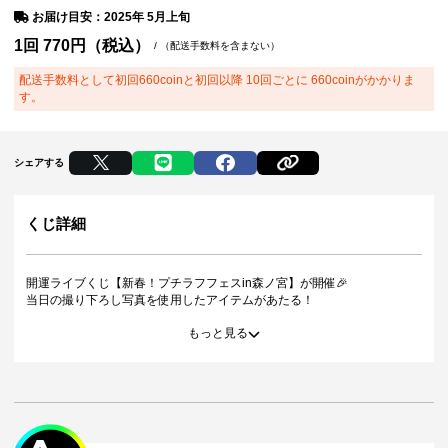
お届け目安：2025年 5月上旬
1回
770
円（税込）
/
（配送手数料を含まない）
配送手数料として初回660coinと初回以降 10回ごとに 660coinがかかりま
す。
シェアする
くじ詳細
開運ライブくじ【新春！プチラフフェスin森ノ宮】が開催🎉
当日の撮り下ろし写真を使用したアイテムがあたる！
▼対象出演者
もっと見る
Dr.ハインリッヒ／ガクテンソク／ロングコートダディ／さや香／カベポ
スター／9番街レトロ／フースーヤ
＜5連特典＞
5連を引いた方は通常の景品とは別に5連特典が当たります。
※単発（1回ボタン）を5回引いた方は対象外です。
※5連ボタン以外にて引いた場合、5連特典は対象外となります。