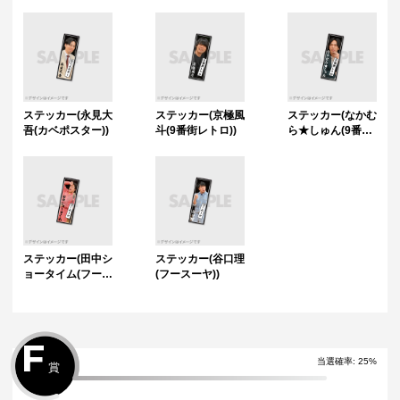
ステッカー(永見大
ステッカー(京極風
ステッカー(なかむ
吾(カベポスター))
斗(9番街レトロ))
ら★しゅん(9番街
レトロ))
ステッカー(田中シ
ステッカー(谷口理
ョータイム(フース
(フースーヤ))
ーヤ))
F
当選確率:
25
%
賞