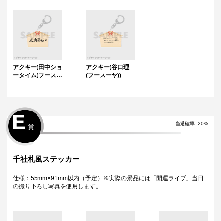
トロ))
アクキー(田中ショ
アクキー(谷口理
ータイム(フースー
(フースーヤ))
ヤ))
E
当選確率:
20
%
賞
千社札風ステッカー
仕様：55mm×91mm以内（予定）※実際の景品には「開運ライブ」当日
の撮り下ろし写真を使用します。