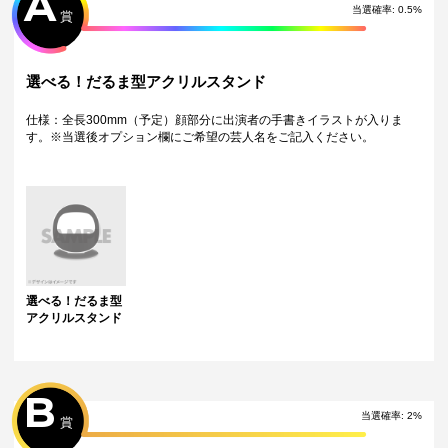
A
当選確率:
0.5
%
賞
＜10連特典＞
10連を引いた方は通常の景品とは別に10連特典が当たります。（10連1
回につき、特典は1点）
選べる！だるま型アクリルスタンド
※単発（1回ボタン）を10回引いた方は対象外です。
※10連ボタン以外にて引いた場合、10連特典は対象外となります。
仕様：全長300mm（予定）顔部分に出演者の手書きイラストが入りま
＜30連特典＞
す。※当選後オプション欄にご希望の芸人名をご記入ください。
30連を引いた方は通常の景品とは別に30連特典が当たります。
※単発（1回ボタン）を30回引いた方は対象外です。
※30連ボタン以外にて引いた場合、30連特典は対象外となります。
＜Wチャンス賞＞
抽選で14名様に『大入り袋入り！直筆サイン入りソロチェキ』が当たり
ます！各1枚限定！
▼対象期間
1月10日 12:00 ~ 1月12日 23:59　堂前透(ロングコートダディ)
1月13日 00:00 ~ 1月14日 23:59　兎(ロングコートダディ)
選べる！だるま型
1月15日 00:00 ~ 1月16日 23:59　新山(さや香)
アクリルスタンド
1月17日 00:00 ~ 1月18日 23:59　石井(さや香)
1月19日 00:00 ~ 1月20日 23:59　京極風斗(9番街レトロ)
1月21日 00:00 ~ 1月22日 23:59　なかむら★しゅん(9番街レトロ)
1月23日 00:00 ~ 1月24日 23:59　田中ショータイム(フースーヤ)
B
1月25日 00:00 ~ 1月25日 23:59　 谷口理(フースーヤ)
1月26日 00:00 ~ 1月26日 23:59 　幸(Dr.ハインリッヒ)
当選確率:
2
%
賞
1月27日 00:00 ~ 1月27日 23:59　彩(Dr.ハインリッヒ)