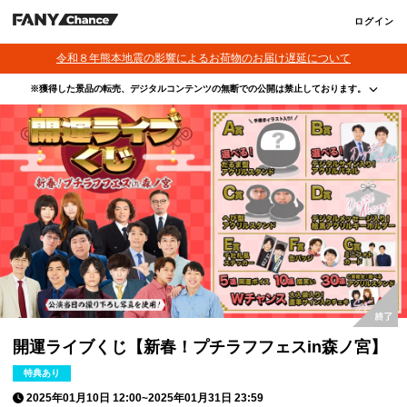
ログイン
令和８年熊本地震の影響によるお荷物のお届け遅延について
※獲得した景品の転売、デジタルコンテンツの無断での公開は禁止しております。
・本サービスで獲得された景品をオークション等へ出品する行為、その他営利目的での転売行
為は禁止しております。
・本サービスで獲得された動画･画像･ボイス等のデジタルコンテンツは、出品者が著作権を有
しております。無断でのSNS等での公開、譲渡、その他著作権を侵害する行為は禁止しており
ます。
・当選権利は当選者ご本人のみ有効となります。当選権利の譲渡、オークション等への出品、
その他営利目的での転売は禁止しております。
開運ライブくじ【新春！プチラフフェスin森ノ宮】
特典あり
2025年01月10日 12:00
~
2025年01月31日 23:59