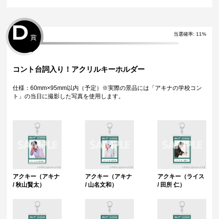
D
当選確率:
11
%
賞
コント台詞入り！アクリルキーホルダー
仕様：60mm×95mm以内（予定）※実際の景品には「アキナの学校コン
ト」の当日に撮影した写真を使用します。
アクキー（アキナ
アクキー（アキナ
アクキー（ライス
/ 秋山賢太）
/ 山名文和）
/ 田所 仁）