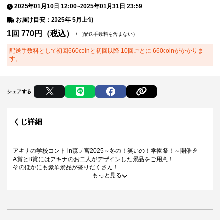
2025年01月10日 12:00
~
2025年01月31日 23:59
お届け目安：2025年 5月上旬
1回
770
円（税込）
/
（配送手数料を含まない）
配送手数料として初回660coinと初回以降 10回ごとに 660coinがかかりま
す。
シェアする
くじ詳細
アキナの学校コント in森ノ宮2025～冬の！笑いの！学園祭！～開催🎉
A賞とB賞にはアキナのお二人がデザインした景品をご用意！
そのほかにも豪華景品が盛りだくさん！
もっと見る
ぜひお目当ての景品をゲットしてください✨
＜5連特典＞
5連を引いた方は通常の景品とは別に5連特典が当たります。
※単発（1回ボタン）を5回引いた方は対象外です。
※5連ボタン以外にて引いた場合、5連特典は対象外となります。