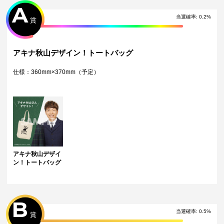
A
＜10連特典＞
当選確率:
0.2
%
10連を引いた方は通常の景品とは別に10連特典が当たります。（10連1
賞
回につき、特典は1点）
※単発（1回ボタン）を10回引いた方は対象外です。
※10連ボタン以外にて引いた場合、10連特典は対象外となります。
アキナ秋山デザイン！トートバッグ
＜30連特典＞
30連を引いた方は通常の景品とは別に30連特典が当たります。
仕様：360mm×370mm（予定）
※単発（1回ボタン）を30回引いた方は対象外です。
※30連ボタン以外にて引いた場合、30連特典は対象外となります。
＜Wチャンス賞＞
抽選で1名様に『寄せ書き色紙』が当たります。
注意事項
・景品デザインはイメージです。状況によりデザインが変更となる可能
性がございます。
・くじご利用後のお客様都合での景品のキャンセル・返品・交換はいた
アキナ秋山デザイ
しかねます。
ン！トートバッグ
・景品の配送完了から1ヶ月経過後にお問合せいただいた景品の不備、未
到着に関する対応は原則いたしかねます。
・獲得した景品をオークション等へ転売する行為、第三者への譲渡は禁
止しております。
B
・獲得した動画･画像･ボイス等のデジタルコンテンツは、出品者が著作
権を有します。 SNS等での公開、譲渡、その他著作権を侵害する行為は
当選確率:
0.5
%
賞
禁止しております。