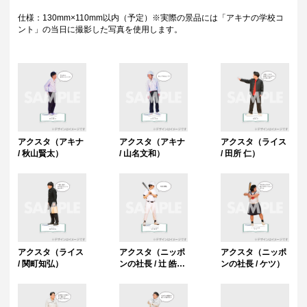
仕様：130mm×110mm以内（予定）※実際の景品には「アキナの学校コ
ント」の当日に撮影した写真を使用します。
アクスタ（アキナ
アクスタ（アキナ
アクスタ（ライス
/ 秋山賢太）
/ 山名文和）
/ 田所 仁）
アクスタ（ライス
アクスタ（ニッポ
アクスタ（ニッポ
/ 関町知弘）
ンの社長 / 辻 皓
ンの社長 / ケツ）
平）