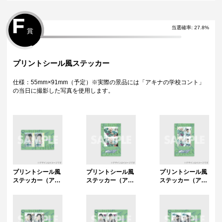
F
当選確率:
27.8
%
賞
プリントシール風ステッカー
仕様：55mm×91mm（予定）※実際の景品には「アキナの学校コント」
の当日に撮影した写真を使用します。
プリントシール風
プリントシール風
プリントシール風
ステッカー（アキ
ステッカー（アキ
ステッカー（アキ
ナ / 秋山賢太）
ナ / 山名文和）
ナ）