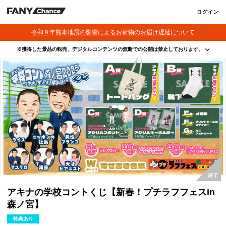
ログイン
令和８年熊本地震の影響によるお荷物のお届け遅延について
※獲得した景品の転売、デジタルコンテンツの無断での公開は禁止しております。
・本サービスで獲得された景品をオークション等へ出品する行為、その他営利目的での転売行
為は禁止しております。
・本サービスで獲得された動画･画像･ボイス等のデジタルコンテンツは、出品者が著作権を有
しております。無断でのSNS等での公開、譲渡、その他著作権を侵害する行為は禁止しており
ます。
・当選権利は当選者ご本人のみ有効となります。当選権利の譲渡、オークション等への出品、
その他営利目的での転売は禁止しております。
アキナの学校コントくじ【新春！プチラフフェスin
森ノ宮】
特典あり