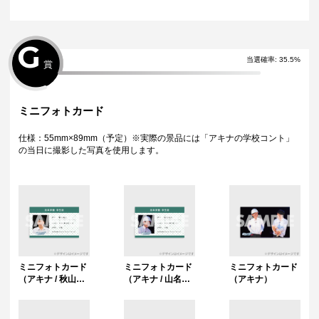
ピアニスト / 竹内
ピアニスト / ます
ピアニスト）
知咲）
み）
G
当選確率:
35.5
%
賞
ミニフォトカード
仕様：55mm×89mm（予定）※実際の景品には「アキナの学校コント」
の当日に撮影した写真を使用します。
ミニフォトカード
ミニフォトカード
ミニフォトカード
（アキナ / 秋山賢
（アキナ / 山名文
（アキナ）
太）
和）