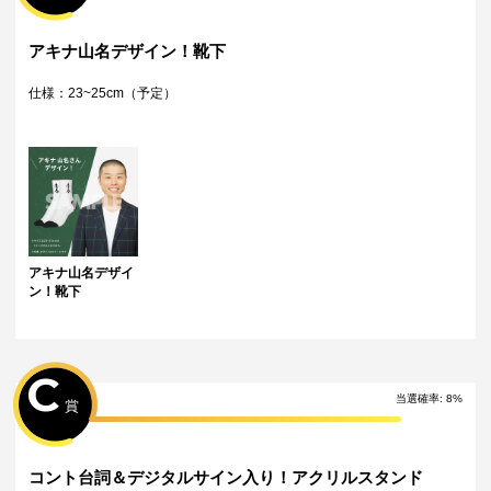
・運営様の都合により、一部サイン入り景品がご用意ができなくなる場
合がございます。その場合、別のサイン入り景品に変更させていただく
可能性がございます。（該当者には別途メールにてご連絡させていただ
アキナ山名デザイン！靴下
きます。）
配送について
仕様：23~25cm（予定）
・サイン入り景品とサインなし景品は別配送となる場合がございます。
・製作状況や天候状況により予定を前後した配送となる場合がございま
す。
・海外への配送は対応致しておりません。
特典について
・多連特典をご希望の場合、「くじ引き内容の選択」にてご希望の景品
が付与されているボタンを選択の上でくじ引きを行ってください。
・「くじ引き内容の選択」にて1回ボタンを選択の上、一定回数のくじ引
きを行った場合は特典"対象外"となりますのでご注意ください。
アキナ山名デザイ
・Wチャンス賞の抽選方式および利用方法はくじページ下部の「Wチャン
ン！靴下
ス賞」の欄にて詳細をご確認いただけます。
C
当選確率:
8
%
賞
コント台詞＆デジタルサイン入り！アクリルスタンド