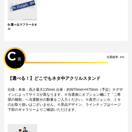
B-選べるマフラータオ
ル
C
当選確率:
4
%
賞
【選べる！】どこでもネタ中アクリルスタンド
仕様：本体：高さ最大135mm 台座：約W70mm×H70mm（予定）※デザ
インによってサイズが異なります。※当選後にオプション欄にて「ご希
望の種類」へ当選数分の数量をご入力ください。※真空ジェシカ、ミキ
のお取り扱いはございません。※景品デザイン、ラインナップはページ
下部のギャラリーよりご確認いただけます。