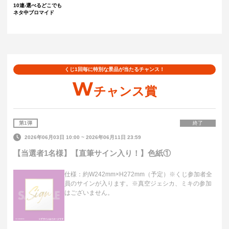
10連-選べるどこでも
ネタ中ブロマイド
くじ1回毎に特別な景品が当たるチャンス！
W
チャンス賞
第
1
弾
終了
2026年06月03日 10:00
~
2026年06月11日 23:59
【当選者1名様】【直筆サイン入り！】色紙①
仕様：約W242mm×H272mm（予定）※くじ参加者全
員のサインが入ります。※真空ジェシカ、ミキの参加
はございません。