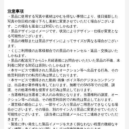
注意事項
・景品に使用する写真や素材はやむを得ない事情により、後日撮影した
写真や別日程の撮り下ろし素材に変更させていただく場合がございま
す。この場合も返金には対応いたしかねます。
・景品デザインはイメージです。状況によりデザイン・仕様が変更とな
る可能性がございます。
・景品の種類または景品デザインによってサイズが異なる場合がござい
ます。
・くじご利用後のお客様都合での景品のキャンセル・返品・交換はいた
しかねます。
・景品の配送完了から1ヶ月経過後にお問合せいただいた景品の不備、未
到着に関する対応は原則いたしかねます。
・本サービスで獲得された景品をオークション等へ出品する行為、その
他営利目的での転売行為は禁止しております。
・本サービスで獲得された動画･画像･ボイス等のデジタルコンテンツ
は、出品者が著作権を有しております。無断でのSNS等での公開、譲
渡、その他著作権を侵害する行為は禁止しております。
・当選権利は当選者ご本人のみ有効となります。当選権利の譲渡、オー
クション等への出品、その他営利目的での転売は禁止しております。
・運営様の都合により、一部サイン入り景品がご用意ができなくなる場
合がございます。その場合、別のサイン入り景品に変更させていただく
可能性がございます。（該当者には別途メールにてご連絡させていただ
きます。）
・製造に伴い発生した製品イメージを大きく損なわない程度の微細なキ