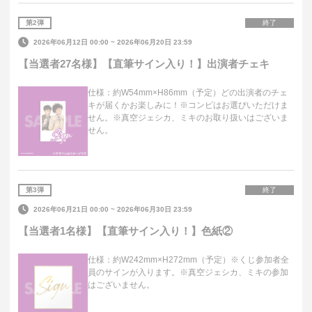
第
2
弾
終了
2026年06月12日 00:00
~
2026年06月20日 23:59
【当選者27名様】【直筆サイン入り！】出演者チェキ
仕様：約W54mm×H86mm（予定）どの出演者のチェ
キが届くかお楽しみに！※コンビはお選びいただけま
せん。※真空ジェシカ、ミキのお取り扱いはございま
せん。
第
3
弾
終了
2026年06月21日 00:00
~
2026年06月30日 23:59
【当選者1名様】【直筆サイン入り！】色紙②
仕様：約W242mm×H272mm（予定）※くじ参加者全
員のサインが入ります。※真空ジェシカ、ミキの参加
はございません。