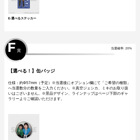
E-選べるステッカー
F
当選確率:
20
%
賞
【選べる！】缶バッジ
仕様：約Φ57mm（予定）※当選後にオプション欄にて「ご希望の種類」
へ当選数分の数量をご入力ください。※真空ジェシカ、ミキのお取り扱
いはございません。※景品デザイン、ラインナップはページ下部のギャ
ラリーよりご確認いただけます。