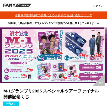
ログイン
令和８年熊本地震の影響によるお荷物のお届け遅延について
※獲得した景品の転売、デジタルコンテンツの無断での公開は禁止しております。
・本サービスで獲得された景品をオークション等へ出品する行為、その他営利目的での転売行
為は禁止しております。
・本サービスで獲得された動画･画像･ボイス等のデジタルコンテンツは、出品者が著作権を有
しております。無断でのSNS等での公開、譲渡、その他著作権を侵害する行為は禁止しており
ます。
・当選権利は当選者ご本人のみ有効となります。当選権利の譲渡、オークション等への出品、
その他営利目的での転売は禁止しております。
M-1グランプリ2025 スペシャルツアーファイナル
開催記念くじ
特典あり