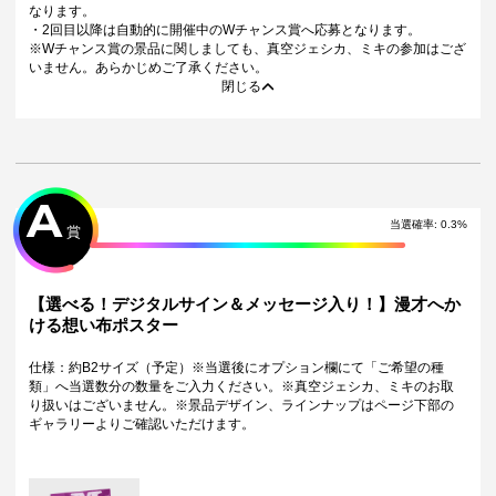
なります。
・2回目以降は自動的に開催中のWチャンス賞へ応募となります。
※Wチャンス賞の景品に関しましても、真空ジェシカ、ミキの参加はござ
いません。あらかじめご了承ください。
閉じる
A
当選確率:
0.3
%
賞
【選べる！デジタルサイン＆メッセージ入り！】漫才へか
ける想い布ポスター
仕様：約B2サイズ（予定）※当選後にオプション欄にて「ご希望の種
類」へ当選数分の数量をご入力ください。※真空ジェシカ、ミキのお取
り扱いはございません。※景品デザイン、ラインナップはページ下部の
ギャラリーよりご確認いただけます。