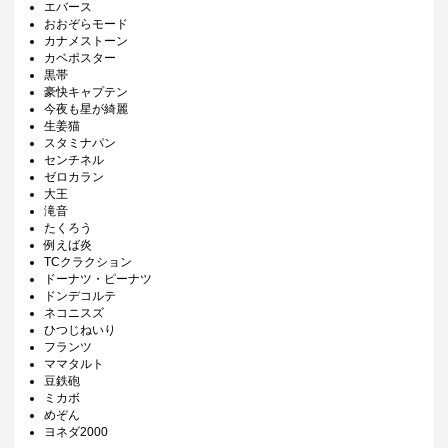
エバース
おおぞらモード
カナメストーン
カベポスター
黒帯
豪快キャプテン
今夜も星が綺麗
生姜猫
スタミナパン
センチネル
ゼロカラン
大王
滝音
たくろう
例えば炎
TCクラクション
ドーナツ・ピーナツ
ドンデコルテ
ネコニスズ
ひつじねいり
フランツ
ママタルト
豆鉄砲
ミカボ
めぞん
ヨネダ2000