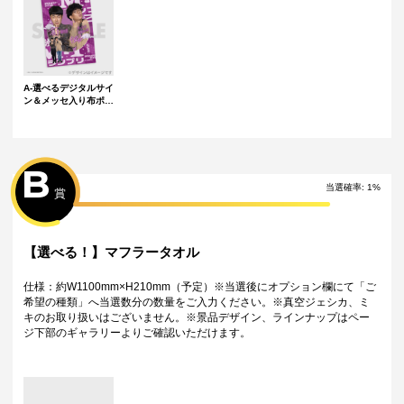
A-選べるデジタルサイ
ン＆メッセ入り布ポス
ター
B
当選確率:
1
%
賞
【選べる！】マフラータオル
仕様：約W1100mm×H210mm（予定）※当選後にオプション欄にて「ご
希望の種類」へ当選数分の数量をご入力ください。※真空ジェシカ、ミ
キのお取り扱いはございません。※景品デザイン、ラインナップはペー
ジ下部のギャラリーよりご確認いただけます。