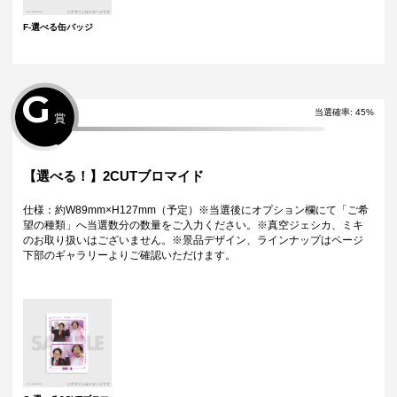
F-選べる缶バッジ
G
当選確率:
45
%
賞
【選べる！】2CUTブロマイド
仕様：約W89mm×H127mm（予定）※当選後にオプション欄にて「ご希
望の種類」へ当選数分の数量をご入力ください。※真空ジェシカ、ミキ
のお取り扱いはございません。※景品デザイン、ラインナップはページ
下部のギャラリーよりご確認いただけます。