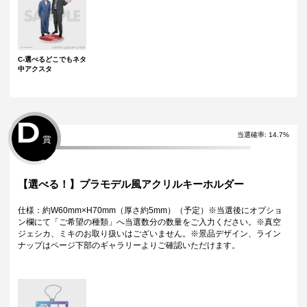
C-選べるどこでもネタ
中アクスタ
D
当選確率:
14.7
%
賞
【選べる！】プラモデル風アクリルキーホルダー
仕様：約W60mm×H70mm（厚さ約5mm）（予定）※当選後にオプショ
ン欄にて「ご希望の種類」へ当選数分の数量をご入力ください。※真空
ジェシカ、ミキのお取り扱いはございません。※景品デザイン、ライン
ナップはページ下部のギャラリーよりご確認いただけます。