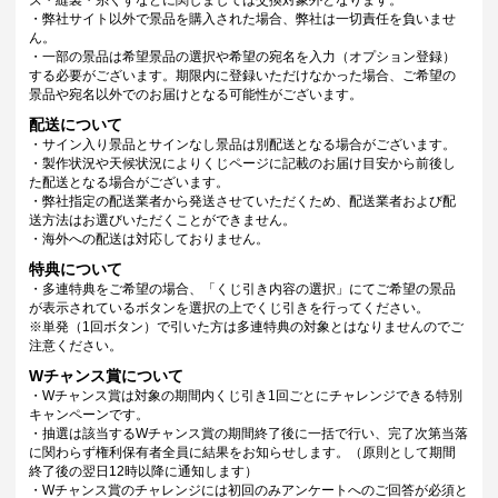
ズ・縫製・糸くずなどに関しましては交換対象外となります。
・弊社サイト以外で景品を購入された場合、弊社は一切責任を負いませ
ん。
・一部の景品は希望景品の選択や希望の宛名を入力（オプション登録）
する必要がございます。期限内に登録いただけなかった場合、ご希望の
景品や宛名以外でのお届けとなる可能性がございます。
配送について
・サイン入り景品とサインなし景品は別配送となる場合がございます。
・製作状況や天候状況によりくじページに記載のお届け目安から前後し
た配送となる場合がございます。
・弊社指定の配送業者から発送させていただくため、配送業者および配
送方法はお選びいただくことができません。
・海外への配送は対応しておりません。
特典について
・多連特典をご希望の場合、「くじ引き内容の選択」にてご希望の景品
が表示されているボタンを選択の上でくじ引きを行ってください。
※単発（1回ボタン）で引いた方は多連特典の対象とはなりませんのでご
注意ください。
Wチャンス賞について
・Wチャンス賞は対象の期間内くじ引き1回ごとにチャレンジできる特別
キャンペーンです。
・抽選は該当するWチャンス賞の期間終了後に一括で行い、完了次第当落
に関わらず権利保有者全員に結果をお知らせします。（原則として期間
終了後の翌日12時以降に通知します）
・Wチャンス賞のチャレンジには初回のみアンケートへのご回答が必須と