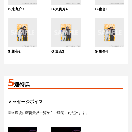
G-東良介3
G-東良介4
G-集合1
G-集合2
G-集合3
G-集合4
5
連特典
メッセージボイス
※当選後に獲得景品一覧からご確認いただけます。