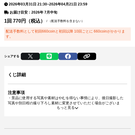
2026年03月31日 21:30
~
2026年04月21日 23:59
お届け目安：2026年 7月中旬
1回
770
円（税込）
/
（配送手数料を含まない）
配送手数料として初回660coinと初回以降 10回ごとに 660coinがかかりま
す。
シェアする
くじ詳細
注意事項
・景品に使用する写真や素材はやむを得ない事情により、後日撮影した
写真や別日程の撮り下ろし素材に変更させていただく場合がございま
もっと見る
す。
・景品デザインはイメージです。状況によりデザイン・仕様が変更とな
る可能性がございます。
・景品の種類または景品デザインによってサイズが異なる場合がござい
ます。
・くじご利用後のお客様都合での景品のキャンセル・返品・交換はいた