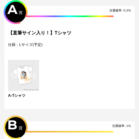
A
しかねます。
・景品の配送完了から1ヶ月経過後にお問合せいただいた景品の不備、未
当選確率:
0.2
%
賞
到着に関する対応は原則いたしかねます。
・本サービスで獲得された景品をオークション等へ出品する行為、その
他営利目的での転売行為は禁止しております。
・本サービスで獲得された動画･画像･ボイス等のデジタルコンテンツ
【直筆サイン入り！】Tシャツ
は、出品者が著作権を有しております。無断でのSNS等での公開、譲
渡、その他著作権を侵害する行為は禁止しております。
仕様：Lサイズ(予定)
・当選権利は当選者ご本人のみ有効となります。当選権利の譲渡、オー
クション等への出品、その他営利目的での転売は禁止しております。
・運営様の都合により、一部サイン入り景品がご用意ができなくなる場
合がございます。その場合、別のサイン入り景品に変更させていただく
可能性がございます。（該当者には別途メールにてご連絡させていただ
きます。）
・製造に伴い発生した製品イメージを大きく損なわない程度の微細なキ
ズ・縫製・糸くずなどに関しましては交換対象外となります。
・弊社サイト以外で景品を購入された場合、弊社は一切責任を負いませ
ん。
A-Tシャツ
・一部の景品は希望景品の選択や希望の宛名を入力（オプション登録）
する必要がございます。期限内に登録いただけなかった場合、ご希望の
景品や宛名以外でのお届けとなる可能性がございます。
配送について
B
・サイン入り景品とサインなし景品は別配送となる場合がございます。
当選確率:
1
%
賞
・製作状況や天候状況によりくじページに記載のお届け目安から前後し
た配送となる場合がございます。