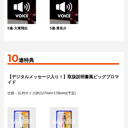
5連-大東翔生
5連-東良介
10
連特典
【デジタルメッセージ入り！】取扱説明書風ビッグブロマ
イド
仕様：2L判サイズ(約127mm×178mm)(予定)