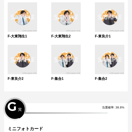
F-大東翔生1
F-大東翔生2
F-東良介1
F-東良介2
F-集合1
F-集合2
G
当選確率:
38.8
%
賞
ミニフォトカード