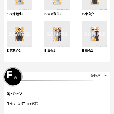
E-大東翔生1
E-大東翔生2
E-東良介1
E-東良介2
E-集合1
E-集合2
F
当選確率:
25
%
賞
缶バッジ
仕様：Φ約57mm(予定)