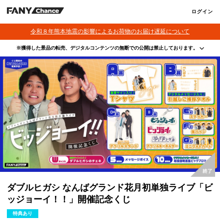
ログイン
令和８年熊本地震の影響によるお荷物のお届け遅延について
※獲得した景品の転売、デジタルコンテンツの無断での公開は禁止しております。
・本サービスで獲得された景品をオークション等へ出品する行為、その他営利目的での転売行
為は禁止しております。
・本サービスで獲得された動画･画像･ボイス等のデジタルコンテンツは、出品者が著作権を有
しております。無断でのSNS等での公開、譲渡、その他著作権を侵害する行為は禁止しており
ます。
・当選権利は当選者ご本人のみ有効となります。当選権利の譲渡、オークション等への出品、
その他営利目的での転売は禁止しております。
ダブルヒガシ なんばグランド花月初単独ライブ「ビ
ッジョーイ！！」開催記念くじ
特典あり