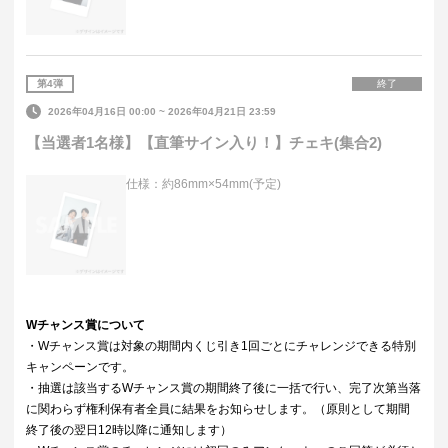
第
4
弾
終了
2026年04月16日 00:00
~
2026年04月21日 23:59
【当選者1名様】【直筆サイン入り！】チェキ(集合2)
仕様：約86mm×54mm(予定)
Wチャンス賞について
・Wチャンス賞は対象の期間内くじ引き1回ごとにチャレンジできる特別
キャンペーンです。
・抽選は該当するWチャンス賞の期間終了後に一括で行い、完了次第当落
に関わらず権利保有者全員に結果をお知らせします。（原則として期間
終了後の翌日12時以降に通知します）