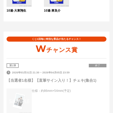
10連-大東翔生
10連-東良介
くじ1回毎に特別な景品が当たるチャンス！
W
チャンス賞
第
1
弾
終了
2026年03月31日 21:30
~
2026年04月05日 23:59
【当選者1名様】【直筆サイン入り！】チェキ(集合1)
仕様：約86mm×54mm(予定)