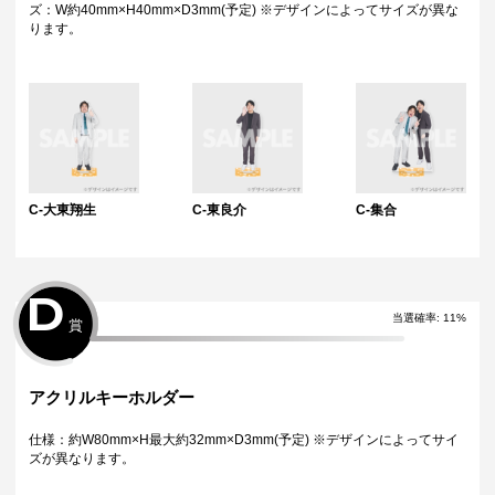
ズ：W約40mm×H40mm×D3mm(予定) ※デザインによってサイズが異な
ります。
C-大東翔生
C-東良介
C-集合
D
当選確率:
11
%
賞
アクリルキーホルダー
仕様：約W80mm×H最大約32mm×D3mm(予定) ※デザインによってサイ
ズが異なります。