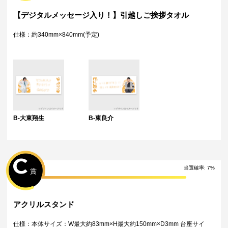
・弊社指定の配送業者から発送させていただくため、配送業者および配
送方法はお選びいただくことができません。
【デジタルメッセージ入り！】引越しご挨拶タオル
・海外への配送は対応しておりません。
特典について
仕様：約340mm×840mm(予定)
・多連特典をご希望の場合、「くじ引き内容の選択」にてご希望の景品
が表示されているボタンを選択の上でくじ引きを行ってください。
※単発（1回ボタン）で引いた方は多連特典の対象とはなりませんのでご
注意ください。
Wチャンス賞について
・Wチャンス賞は対象の期間内くじ引き1回ごとにチャレンジできる特別
キャンペーンです。
・抽選は該当するWチャンス賞の期間終了後に一括で行い、完了次第当落
に関わらず権利保有者全員に結果をお知らせします。（原則として期間
B-大東翔生
B-東良介
終了後の翌日12時以降に通知します）
・Wチャンス賞のチャレンジには初回のみアンケートへのご回答が必須と
なります。
・2回目以降は自動的に開催中のWチャンス賞へ応募となります。
C
当選確率:
7
%
賞
アクリルスタンド
仕様：本体サイズ：W最大約83mm×H最大約150mm×D3mm 台座サイ