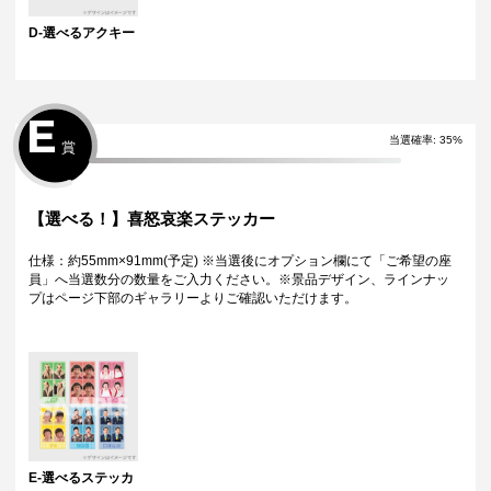
D-選べるアクキー
E
当選確率:
35
%
賞
【選べる！】喜怒哀楽ステッカー
仕様：約55mm×91mm(予定) ※当選後にオプション欄にて「ご希望の座
員」へ当選数分の数量をご入力ください。※景品デザイン、ラインナッ
プはページ下部のギャラリーよりご確認いただけます。
E-選べるステッカ