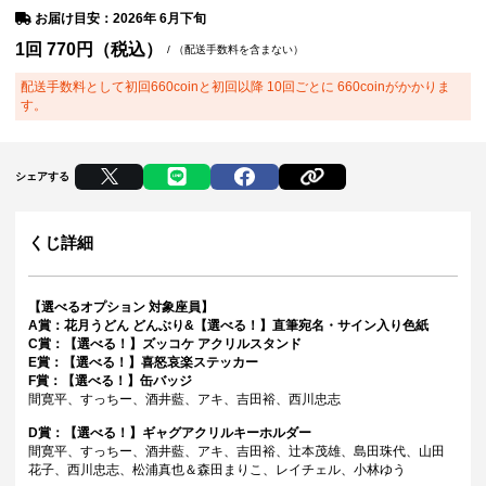
お届け目安：2026年 6月下旬
1回
770
円（税込）
/
（配送手数料を含まない）
配送手数料として初回660coinと初回以降 10回ごとに 660coinがかかりま
す。
シェアする
くじ詳細
【選べるオプション 対象座員】
A賞：花月うどん どんぶり&【選べる！】直筆宛名・サイン入り色紙
C賞：【選べる！】ズッコケ アクリルスタンド
E賞：【選べる！】喜怒哀楽ステッカー
F賞：【選べる！】缶バッジ
間寛平、すっちー、酒井藍、アキ、吉田裕、西川忠志
D賞：【選べる！】ギャグアクリルキーホルダー
間寛平、すっちー、酒井藍、アキ、吉田裕、辻本茂雄、島田珠代、山田
花子、西川忠志、松浦真也＆森田まりこ、レイチェル、小林ゆう