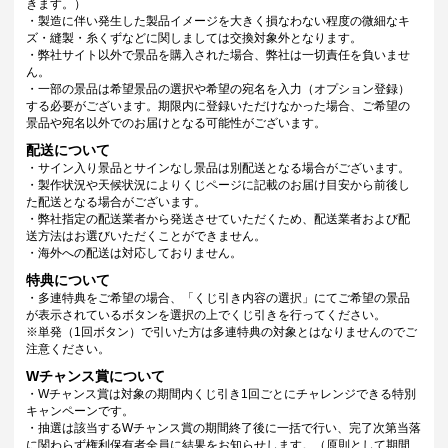
きます。）
・製造に伴い発生した製品イメージを大きく損なわない程度の微細なキ
ズ・縫製・糸くずなどに関しましては交換対象外となります。
・弊社サイト以外で景品を購入された場合、弊社は一切責任を負いませ
ん。
・一部の景品は希望景品の選択や希望の宛名を入力（オプション登録）
する必要がございます。期限内に登録いただけなかった場合、ご希望の
景品や宛名以外でのお届けとなる可能性がございます。
配送について
・サイン入り景品とサインなし景品は別配送となる場合がございます。
・製作状況や天候状況によりくじページに記載のお届け目安から前後し
た配送となる場合がございます。
・弊社指定の配送業者から発送させていただくため、配送業者および配
送方法はお選びいただくことができません。
・海外への配送は対応しておりません。
特典について
・多連特典をご希望の場合、「くじ引き内容の選択」にてご希望の景品
が表示されているボタンを選択の上でくじ引きを行ってください。
※単発（1回ボタン）で引いた方は多連特典の対象とはなりませんのでご
注意ください。
Wチャンス賞について
・Wチャンス賞は対象の期間内くじ引き1回ごとにチャレンジできる特別
キャンペーンです。
・抽選は該当するWチャンス賞の期間終了後に一括で行い、完了次第当落
に関わらず権利保有者全員に結果をお知らせします。（原則として期間