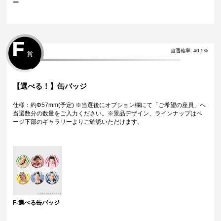
ー
F
当選確率:
40.5
%
賞
【選べる！】缶バッジ
仕様：約Φ57mm(予定) ※当選後にオプション欄にて「ご希望の座員」へ
当選数分の数量をご入力ください。※景品デザイン、ラインナップはペ
ージ下部のギャラリーよりご確認いただけます。
F-選べる缶バッジ