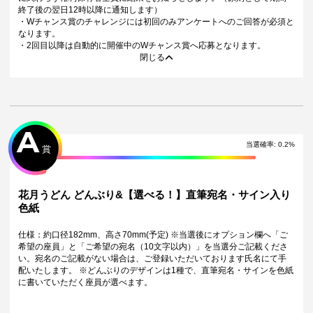
終了後の翌日12時以降に通知します）
・Wチャンス賞のチャレンジには初回のみアンケートへのご回答が必須と
なります。
・2回目以降は自動的に開催中のWチャンス賞へ応募となります。
閉じる
A
当選確率:
0.2
%
賞
花月うどん どんぶり&【選べる！】直筆宛名・サイン入り
色紙
仕様：約口径182mm、高さ70mm(予定) ※当選後にオプション欄へ「ご
希望の座員」と「ご希望の宛名（10文字以内）」を当選分ご記載くださ
い。宛名のご記載がない場合は、ご登録いただいております氏名にて手
配いたします。 ※どんぶりのデザインは1種で、直筆宛名・サインを色紙
に書いていただく座員が選べます。