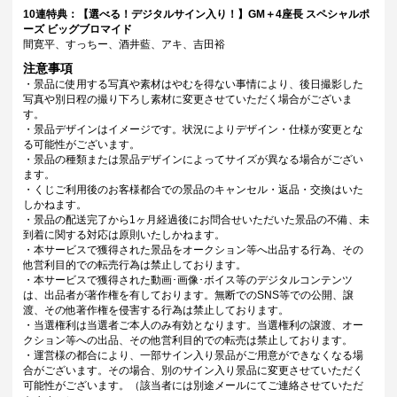
10連特典：【選べる！デジタルサイン入り！】GM＋4座長 スペシャルポ
ーズ ビッグブロマイド
間寛平、すっちー、酒井藍、アキ、吉田裕
注意事項
・景品に使用する写真や素材はやむを得ない事情により、後日撮影した
写真や別日程の撮り下ろし素材に変更させていただく場合がございま
す。
・景品デザインはイメージです。状況によりデザイン・仕様が変更とな
る可能性がございます。
・景品の種類または景品デザインによってサイズが異なる場合がござい
ます。
・くじご利用後のお客様都合での景品のキャンセル・返品・交換はいた
しかねます。
・景品の配送完了から1ヶ月経過後にお問合せいただいた景品の不備、未
到着に関する対応は原則いたしかねます。
・本サービスで獲得された景品をオークション等へ出品する行為、その
他営利目的での転売行為は禁止しております。
・本サービスで獲得された動画･画像･ボイス等のデジタルコンテンツ
は、出品者が著作権を有しております。無断でのSNS等での公開、譲
渡、その他著作権を侵害する行為は禁止しております。
・当選権利は当選者ご本人のみ有効となります。当選権利の譲渡、オー
クション等への出品、その他営利目的での転売は禁止しております。
・運営様の都合により、一部サイン入り景品がご用意ができなくなる場
合がございます。その場合、別のサイン入り景品に変更させていただく
可能性がございます。（該当者には別途メールにてご連絡させていただ