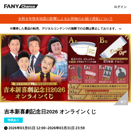
ログイン
令和８年熊本地震の影響によるお荷物のお届け遅延について
※獲得した景品の転売、デジタルコンテンツの無断での公開は禁止しております。
・本サービスで獲得された景品をオークション等へ出品する行為、その他営利目的での転売行
為は禁止しております。
・本サービスで獲得された動画･画像･ボイス等のデジタルコンテンツは、出品者が著作権を有
しております。無断でのSNS等での公開、譲渡、その他著作権を侵害する行為は禁止しており
ます。
・当選権利は当選者ご本人のみ有効となります。当選権利の譲渡、オークション等への出品、
その他営利目的での転売は禁止しております。
吉本新喜劇記念日2026 オンラインくじ
特典あり
2026年03月01日 12:00
~
2026年03月31日 23:59