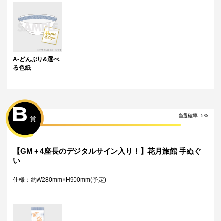
A-どんぶり&選べ
る色紙
B
当選確率:
5
%
賞
【GM＋4座長のデジタルサイン入り！】花月旅館 手ぬぐ
い
仕様：約W280mm×H900mm(予定)