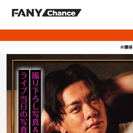
※獲得
・本サービスで獲得された景品をオークション等へ出品する行為、
・本サービスで獲得された動画･画像･ボイス等のデジタルコンテン
・当選権利は当選者ご本人のみ有効となります。当選権利の譲渡、