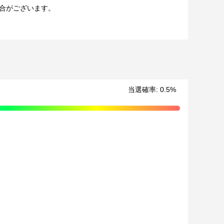
合がございます。
での公開、譲渡、その他著作権を侵害する行為は禁止して
ております。
させていただく可能性がございます。（該当者には別途
当選確率:
0.5
%
ます。
場合、ご希望の景品や宛名以外でのお届けとなる可能性
ください。