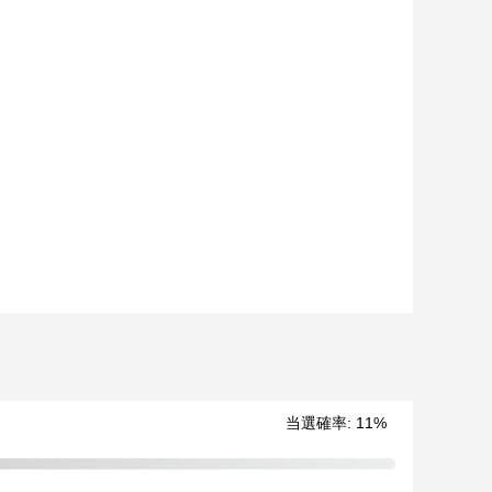
当選確率:
11
%