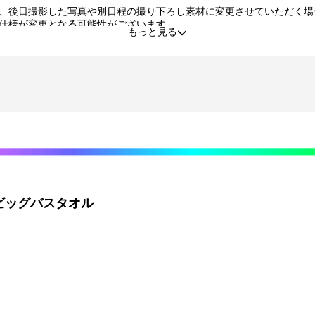
、後日撮影した写真や別日程の撮り下ろし素材に変更させていただく場
仕様が変更となる可能性がございます。
もっと見る
る場合がございます。
品・交換はいたしかねます。
た景品の不備、未到着に関する対応は原則いたしかねます。
する行為、その他営利目的での転売行為は禁止しております。
タルコンテンツは、出品者が著作権を有しております。無断でのSNS等
利の譲渡、オークション等への出品、その他営利目的での転売は禁止し
できなくなる場合がございます。その場合、別のサイン入り景品に変更
程度の微細なキズ・縫製・糸くずなどに関しましては交換対象外となり
責任を負いません。
プション登録）する必要がございます。期限内に登録いただけなかった
ビッグバスタオル
がございます。
目安から前後した配送となる場合がございます。
送業者および配送方法はお選びいただくことができません。
ん。
てご希望の景品が表示されているボタンを選択の上でくじ引きを行って