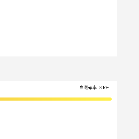
（原則として期間終了後の翌日12時以降に通知します）
当選確率:
8.5
%