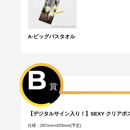
※単発（1回ボタン）で引いた方は多連特典の対象とは
Wチャンス賞について
・Wチャンス賞は対象の期間内くじ引き1回ごとにチャ
・抽選は該当するWチャンス賞の期間終了後に一括で行
・Wチャンス賞のチャレンジには初回のみアンケートへ
・2回目以降は自動的に開催中のWチャンス賞へ応募と
A-ビッグバスタオル
B
賞
【デジタルサイン入り！】SEXY クリアポ
仕様：297mm×420mm(予定)