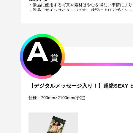
・景品に使用する写真や素材はやむを得ない事情により
・景品デザインはイメージです。状況によりデザイン・
・景品の種類または景品デザインによってサイズが異な
・くじご利用後のお客様都合での景品のキャンセル・返
・景品の配送完了から1ヶ月経過後にお問合せいただい
・本サービスで獲得された景品をオークション等へ出品
A
・本サービスで獲得された動画･画像･ボイス等のデジ
おります。
・当選権利は当選者ご本人のみ有効となります。当選権
・運営様の都合により、一部サイン入り景品がご用意が
賞
メールにてご連絡させていただきます。）
・製造に伴い発生した製品イメージを大きく損なわない
・弊社サイト以外で景品を購入された場合、弊社は一切
・一部の景品は希望景品の選択や希望の宛名を入力（オ
がございます。
【デジタルメッセージ入り！】超絶SEXY 
配送について
・サイン入り景品とサインなし景品は別配送となる場合
仕様：700mm×2100mm(予定)
・製作状況や天候状況によりくじページに記載のお届け
・弊社指定の配送業者から発送させていただくため、配
・日本国内在住のお客様からの海外への配送はできませ
特典について
・多連特典をご希望の場合、「くじ引き内容の選択」に