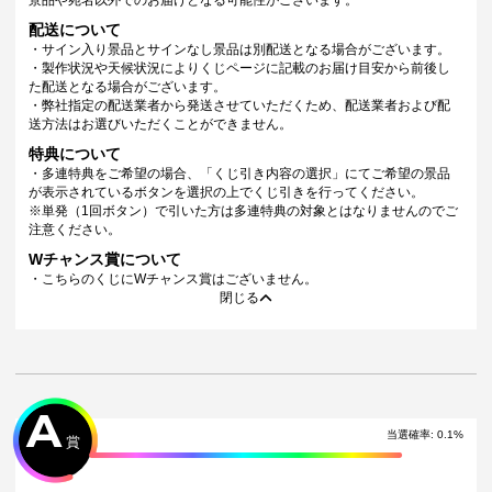
景品や宛名以外でのお届けとなる可能性がございます。
配送について
・サイン入り景品とサインなし景品は別配送となる場合がございます。
・製作状況や天候状況によりくじページに記載のお届け目安から前後し
た配送となる場合がございます。
・弊社指定の配送業者から発送させていただくため、配送業者および配
送方法はお選びいただくことができません。
特典について
・多連特典をご希望の場合、「くじ引き内容の選択」にてご希望の景品
が表示されているボタンを選択の上でくじ引きを行ってください。
※単発（1回ボタン）で引いた方は多連特典の対象とはなりませんのでご
注意ください。
Wチャンス賞について
・こちらのくじにWチャンス賞はございません。
閉じる
A
当選確率:
0.1
%
賞