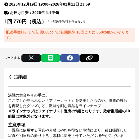
2025年12月19日 19:00
~
2026年01月12日 23:59
お届け目安：2026年 4月中旬
1回
770
円（税込）
/
（配送手数料を含まない）
配送手数料として初回660coinと初回以降 10回ごとに 660coinがかかりま
す。
シェアする
くじ詳細
決戦の舞台をその手に。
ここでしか見られない『アザーカット』を使用したものや、決勝の舞台
を再現したグッズなど、激闘を刻む賞品をラインナップ！
※ラインナップはファイナリスト進出の9組となります。敗者復活組の10
組目は対象外となります。
注意事項
・景品に使用する写真や素材はやむを得ない事情により、後日撮影した
写真や別日程の撮り下ろし素材に変更させていただく場合がございま