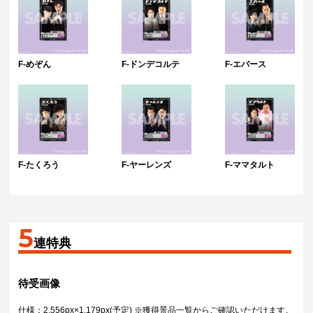
F-めぞん
F-ドンデコルテ
F-エバース
F-たくろう
F-ヤーレンズ
F-ママタルト
5
連特典
待受画像
仕様：2,556px×1,179px(予定) ※獲得景品一覧からご確認いただけます。