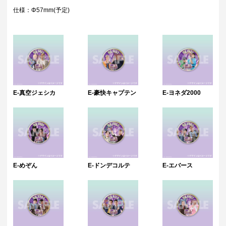
仕様：Φ57mm(予定)
E-真空ジェシカ
E-豪快キャプテン
E-ヨネダ2000
E-めぞん
E-ドンデコルテ
E-エバース