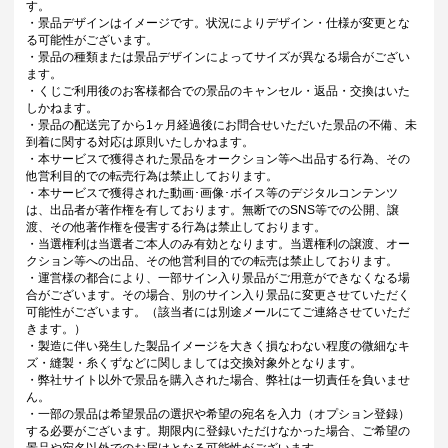
す。
・景品デザインはイメージです。状況によりデザイン・仕様が変更とな
る可能性がございます。
・景品の種類または景品デザインによってサイズが異なる場合がござい
ます。
・くじご利用後のお客様都合での景品のキャンセル・返品・交換はいた
しかねます。
・景品の配送完了から1ヶ月経過後にお問合せいただいた景品の不備、未
到着に関する対応は原則いたしかねます。
・本サービスで獲得された景品をオークション等へ出品する行為、その
他営利目的での転売行為は禁止しております。
・本サービスで獲得された動画･画像･ボイス等のデジタルコンテンツ
は、出品者が著作権を有しております。無断でのSNS等での公開、譲
渡、その他著作権を侵害する行為は禁止しております。
・当選権利は当選者ご本人のみ有効となります。当選権利の譲渡、オー
クション等への出品、その他営利目的での転売は禁止しております。
・運営様の都合により、一部サイン入り景品がご用意ができなくなる場
合がございます。その場合、別のサイン入り景品に変更させていただく
可能性がございます。（該当者には別途メールにてご連絡させていただ
きます。）
・製造に伴い発生した製品イメージを大きく損なわない程度の微細なキ
ズ・縫製・糸くずなどに関しましては交換対象外となります。
・弊社サイト以外で景品を購入された場合、弊社は一切責任を負いませ
ん。
・一部の景品は希望景品の選択や希望の宛名を入力（オプション登録）
する必要がございます。期限内に登録いただけなかった場合、ご希望の