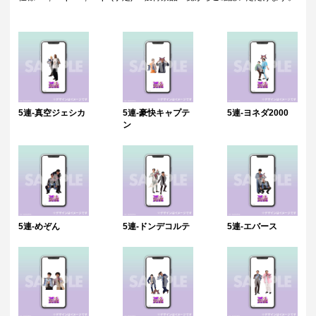
5連-真空ジェシカ
5連-豪快キャプテ
5連-ヨネダ2000
ン
5連-めぞん
5連-ドンデコルテ
5連-エバース