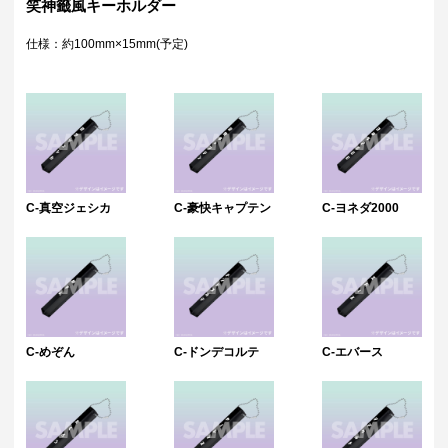
笑神籤風キーホルダー
仕様：約100mm×15mm(予定)
C-真空ジェシカ
C-豪快キャプテン
C-ヨネダ2000
C-めぞん
C-ドンデコルテ
C-エバース