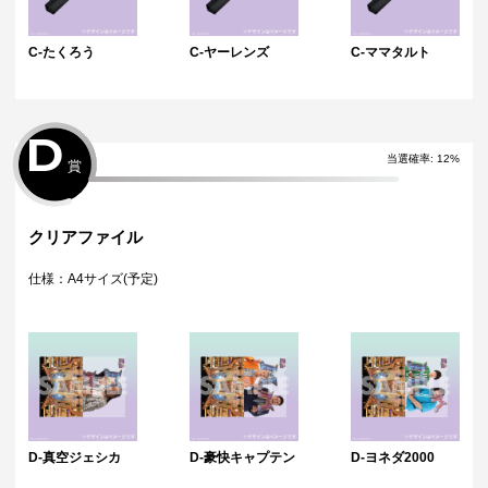
C-たくろう
C-ヤーレンズ
C-ママタルト
D
当選確率:
12
%
賞
クリアファイル
仕様：A4サイズ(予定)
D-真空ジェシカ
D-豪快キャプテン
D-ヨネダ2000