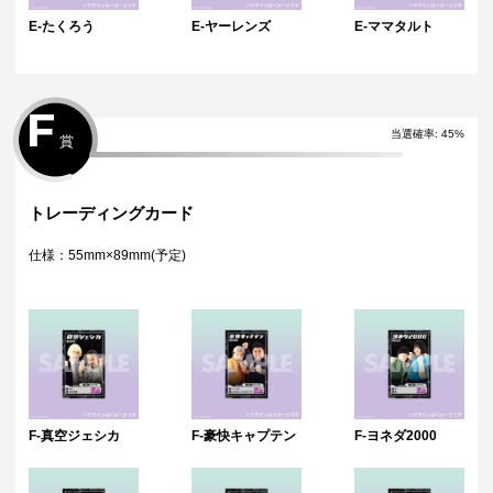
E-たくろう
E-ヤーレンズ
E-ママタルト
F
当選確率:
45
%
賞
トレーディングカード
仕様：55mm×89mm(予定)
F-真空ジェシカ
F-豪快キャプテン
F-ヨネダ2000