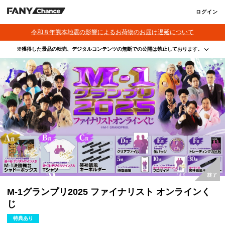
ログイン
令和８年熊本地震の影響によるお荷物のお届け遅延について
※獲得した景品の転売、デジタルコンテンツの無断での公開は禁止しております。
・本サービスで獲得された景品をオークション等へ出品する行為、その他営利目的での転売行
為は禁止しております。
・本サービスで獲得された動画･画像･ボイス等のデジタルコンテンツは、出品者が著作権を有
しております。無断でのSNS等での公開、譲渡、その他著作権を侵害する行為は禁止しており
ます。
・当選権利は当選者ご本人のみ有効となります。当選権利の譲渡、オークション等への出品、
その他営利目的での転売は禁止しております。
M-1グランプリ2025 ファイナリスト オンラインく
じ
特典あり