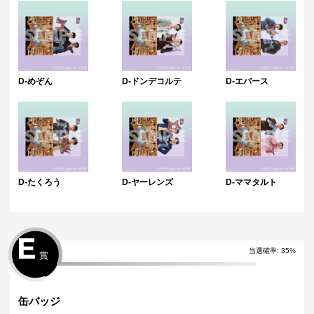
D-めぞん
D-ドンデコルテ
D-エバース
D-たくろう
D-ヤーレンズ
D-ママタルト
E
当選確率:
35
%
賞
缶バッジ