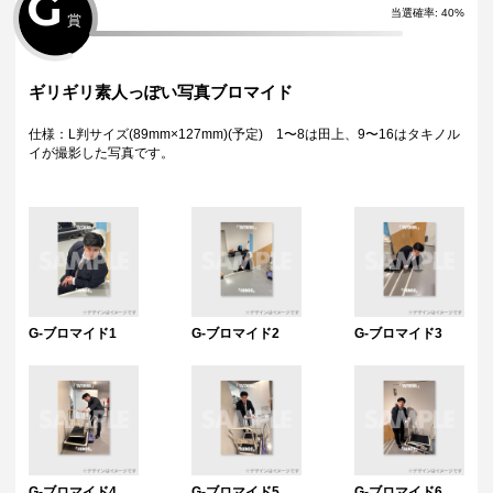
G
当選確率:
40
%
賞
ギリギリ素人っぽい写真ブロマイド
仕様：L判サイズ(89mm×127mm)(予定) 1〜8は田上、9〜16はタキノル
イが撮影した写真です。
G-ブロマイド1
G-ブロマイド2
G-ブロマイド3
G-ブロマイド4
G-ブロマイド5
G-ブロマイド6