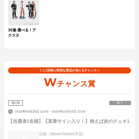
30連-選べる！ア
クスタ
くじ1回毎に特別な景品が当たるチャンス！
W
チャンス賞
第
1
弾
終了
2025年09月29日 18:00
~
2025年10月04日 23:59
【当選者1名様】【直筆サイン入り！】例えば炎のチェキ1
仕様：86mm×54mm(予定)