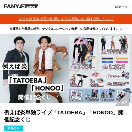
ログイン
令和８年熊本地震の影響によるお荷物のお届け遅延について
※獲得した景品の転売、デジタルコンテンツの無断での公開は禁止しております。
・本サービスで獲得された景品をオークション等へ出品する行為、その他営利目的での転売行
為は禁止しております。
・本サービスで獲得された動画･画像･ボイス等のデジタルコンテンツは、出品者が著作権を有
しております。無断でのSNS等での公開、譲渡、その他著作権を侵害する行為は禁止しており
ます。
・当選権利は当選者ご本人のみ有効となります。当選権利の譲渡、オークション等への出品、
その他営利目的での転売は禁止しております。
例えば炎単独ライブ「TATOEBA」「HONOO」開
催記念くじ
特典あり