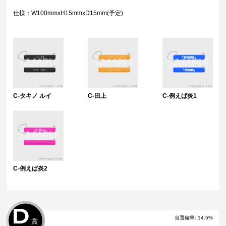
仕様：W100mmxH15mmxD15mm(予定)
C-タキノ ルイ
C-田上
C-例えば炎1
C-例えば炎2
D
当選確率:
14.5
%
賞