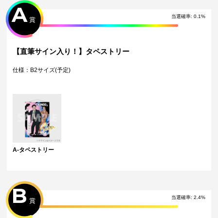
A
・本サービスで獲得された景品をオークション等へ出品する行為、その
他営利目的での転売行為は禁止しております。
当選確率:
0.1
%
賞
・本サービスで獲得された動画･画像･ボイス等のデジタルコンテンツ
は、出品者が著作権を有しております。無断でのSNS等での公開、譲
渡、その他著作権を侵害する行為は禁止しております。
・当選権利は当選者ご本人のみ有効となります。当選権利の譲渡、オー
【直筆サイン入り！】タペストリー
クション等への出品、その他営利目的での転売は禁止しております。
・運営様の都合により、一部サイン入り景品がご用意ができなくなる場
仕様：B2サイズ(予定)
合がございます。その場合、別のサイン入り景品に変更させていただく
可能性がございます。（該当者には別途メールにてご連絡させていただ
きます。）
・製造に伴い発生した製品イメージを大きく損なわない程度の微細なキ
ズ・縫製・糸くずなどに関しましては交換対象外となります。
・弊社サイト以外で景品を購入された場合、弊社は一切責任を負いませ
ん。
・一部の景品は希望景品の選択や希望の宛名を入力（オプション登録）
する必要がございます。期限内に登録いただけなかった場合、ご希望の
景品や宛名以外でのお届けとなる可能性がございます。
A-タペストリー
配送について
・サイン入り景品とサインなし景品は別配送となる場合がございます。
・製作状況や天候状況によりくじページに記載のお届け目安から前後し
た配送となる場合がございます。
B
・弊社指定の配送業者から発送させていただくため、配送業者および配
当選確率:
2.4
%
賞
送方法はお選びいただくことができません。
・日本国内在住のお客様からの海外への配送はできません。