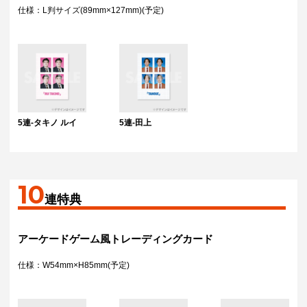
仕様：L判サイズ(89mm×127mm)(予定)
5連-タキノ ルイ
5連-田上
10
連特典
アーケードゲーム風トレーディングカード
仕様：W54mm×H85mm(予定)