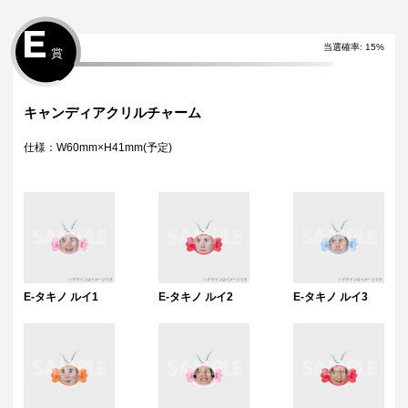
E
当選確率:
15
%
賞
キャンディアクリルチャーム
仕様：W60mm×H41mm(予定)
E-タキノ ルイ1
E-タキノ ルイ2
E-タキノ ルイ3