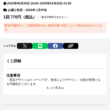
2025年09月29日 18:00
~
2025年10月20日 23:59
お届け目安：2026年 1月中旬
1回
770
円（税込）
/
（配送手数料を含まない）
配送手数料として初回660coinと初回以降 10回ごとに 660coinがかかりま
す。
シェアする
くじ詳細
注意事項
・景品デザインはイメージです。状況によりデザイン・仕様が変更とな
る可能性がございます。
もっと見る
・景品の種類または景品デザインによってサイズが異なる場合がござい
ます。
・くじご利用後のお客様都合での景品のキャンセル・返品・交換はいた
しかねます。
・景品の配送完了から1ヶ月経過後にお問合せいただいた景品の不備、未
到着に関する対応は原則いたしかねます。