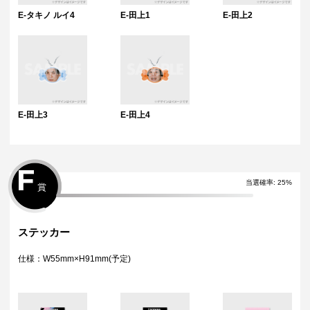
E-タキノ ルイ4
E-田上1
E-田上2
E-田上3
E-田上4
F
当選確率:
25
%
賞
ステッカー
仕様：W55mm×H91mm(予定)