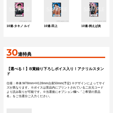
10連-タキノ ルイ
10連-田上
10連-例えば炎
30
連特典
【選べる！】B賞録り下ろしボイス入り！アクリルスタン
ド
仕様：本体:W78mm×H128mm台座50mm(予定) ※デザインによってサイ
ズが異なります。※ボイスは景品内にプリントされている二次元コード
より読み取りが可能です。※当選後にオプション欄へ「ご希望の景品
名」をご当選分ご入力ください。