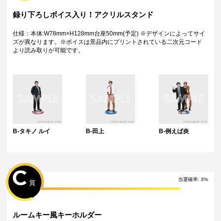
特典について
録り下ろしボイス入り！アクリルスタンド
・多連特典をご希望の場合、「くじ引き内容の選択」にてご希望の景品
が表示されているボタンを選択の上でくじ引きを行ってください。
※単発（1回ボタン）で引いた方は多連特典の対象とはなりませんのでご
仕様：本体:W78mm×H128mm台座50mm(予定) ※デザインによってサイ
注意ください。
ズが異なります。※ボイスは景品内にプリントされている二次元コード
より読み取りが可能です。
Wチャンス賞について
・Wチャンス賞は対象の期間内くじ引き1回ごとにチャレンジできる特別
キャンペーンです。
・抽選は該当するWチャンス賞の期間終了後に一括で行い、完了次第当落
に関わらず権利保有者全員に結果をお知らせします。（原則として期間
終了後の翌日12時以降に通知します）
・Wチャンス賞のチャレンジには初回のみアンケートへのご回答が必須と
なります。
・2回目以降は自動的に開催中のWチャンス賞へ応募となります。
B-タキノ ルイ
B-田上
B-例えば炎
C
当選確率:
3
%
賞
ルームキー風キーホルダー