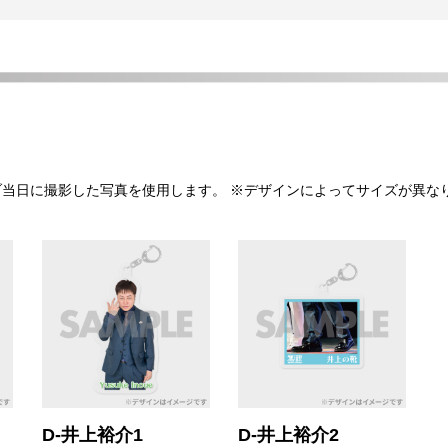
ライブ当日に撮影した写真を使用します。 ※デザインによってサイズが異な
D-井上裕介1
D-井上裕介2