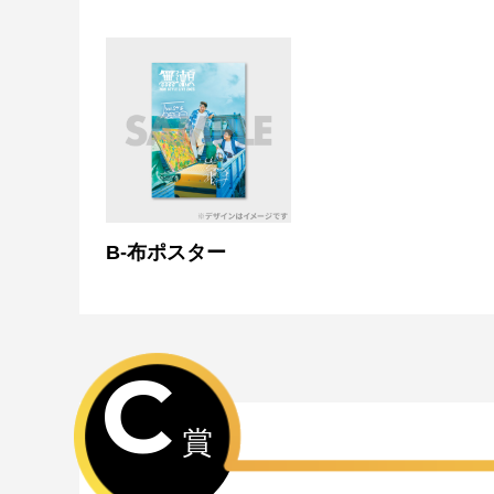
B-布ポスター
C
賞