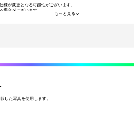
仕様が変更となる可能性がございます。
る場合がございます。
もっと見る
品・交換はいたしかねます。
た景品の不備、未到着に関する対応は原則いたしかねます。
する行為、その他営利目的での転売行為は禁止しております。
タルコンテンツは、出品者が著作権を有しております。無断でのSNS等
利の譲渡、オークション等への出品、その他営利目的での転売は禁止し
できなくなる場合がございます。その場合、別のサイン入り景品に変更
程度の微細なキズ・縫製・糸くずなどに関しましては交換対象外となり
責任を負いません。
プション登録）する必要がございます。期限内に登録いただけなかった
ト
がございます。
目安から前後した配送となる場合がございます。
撮影した写真を使用します。
送業者および配送方法はお選びいただくことができません。
ん。
てご希望の景品が表示されているボタンを選択の上でくじ引きを行って
なりませんのでご注意ください。