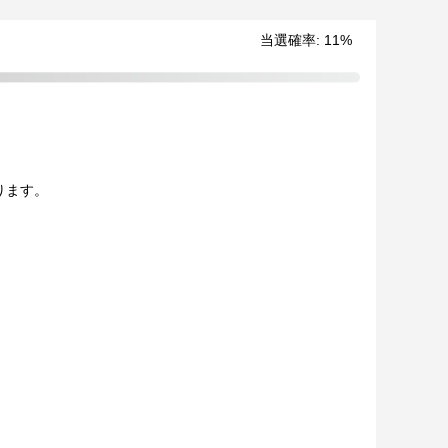
当選確率:
11
%
ります。