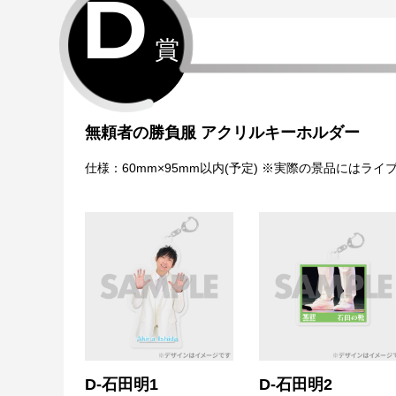
D
賞
無頼者の勝負服 アクリルキーホルダー
仕様：60mm×95mm以内(予定) ※実際の景品には
D-石田明1
D-石田明2