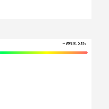
での公開、譲渡、その他著作権を侵害する行為は禁止して
ております。
させていただく可能性がございます。（該当者には別途
当選確率:
0.5
%
ます。
場合、ご希望の景品や宛名以外でのお届けとなる可能性
ください。