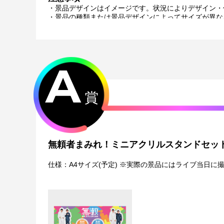
・景品デザインはイメージです。状況によりデザイン・
・景品の種類または景品デザインによってサイズが異な
・くじご利用後のお客様都合での景品のキャンセル・返
・景品の配送完了から1ヶ月経過後にお問合せいただい
・本サービスで獲得された景品をオークション等へ出品
・本サービスで獲得された動画･画像･ボイス等のデジ
A
おります。
・当選権利は当選者ご本人のみ有効となります。当選権
・運営様の都合により、一部サイン入り景品がご用意が
メールにてご連絡させていただきます。）
賞
・製造に伴い発生した製品イメージを大きく損なわない
・弊社サイト以外で景品を購入された場合、弊社は一切
・一部の景品は希望景品の選択や希望の宛名を入力（オ
がございます。
無頼者まみれ！ミニアクリルスタンドセッ
配送について
・サイン入り景品とサインなし景品は別配送となる場合
・製作状況や天候状況によりくじページに記載のお届け
仕様：A4サイズ(予定) ※実際の景品にはライブ当日に
・弊社指定の配送業者から発送させていただくため、配
・日本国内在住のお客様からの海外への配送はできませ
特典について
・多連特典をご希望の場合、「くじ引き内容の選択」に
※単発（1回ボタン）で引いた方は多連特典の対象とは