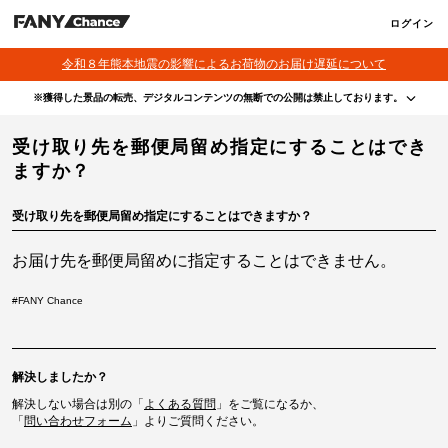
ログイン
令和８年熊本地震の影響によるお荷物のお届け遅延について
※獲得した景品の転売、デジタルコンテンツの無断での公開は禁止しております。
・本サービスで獲得された景品をオークション等へ出品する行為、その他営利目的での転売行
受け取り先を郵便局留め指定にすることはでき
為は禁止しております。
・本サービスで獲得された動画･画像･ボイス等のデジタルコンテンツは、出品者が著作権を有
ますか？
しております。無断でのSNS等での公開、譲渡、その他著作権を侵害する行為は禁止しており
ます。
・当選権利は当選者ご本人のみ有効となります。当選権利の譲渡、オークション等への出品、
受け取り先を郵便局留め指定にすることはできますか？
その他営利目的での転売は禁止しております。
お届け先を郵便局留めに指定することはできません。
#
FANY Chance
解決しましたか？
解決しない場合は別の「
よくある質問
」をご覧になるか、
「
問い合わせフォーム
」よりご質問ください。