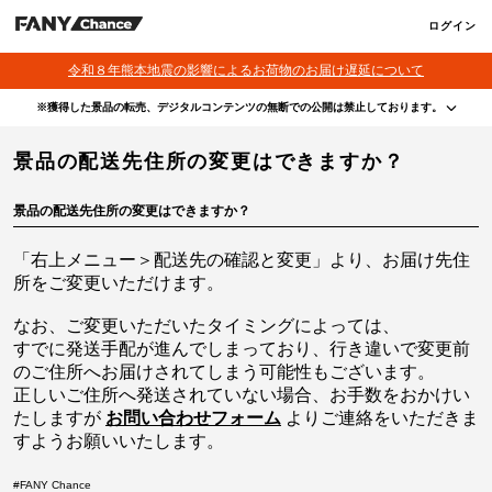
ログイン
令和８年熊本地震の影響によるお荷物のお届け遅延について
※獲得した景品の転売、デジタルコンテンツの無断での公開は禁止しております。
・本サービスで獲得された景品をオークション等へ出品する行為、その他営利目的での転売行
景品の配送先住所の変更はできますか？
為は禁止しております。
・本サービスで獲得された動画･画像･ボイス等のデジタルコンテンツは、出品者が著作権を有
しております。無断でのSNS等での公開、譲渡、その他著作権を侵害する行為は禁止しており
ます。
景品の配送先住所の変更はできますか？
・当選権利は当選者ご本人のみ有効となります。当選権利の譲渡、オークション等への出品、
その他営利目的での転売は禁止しております。
「右上メニュー＞配送先の確認と変更」より、お届け先住
所をご変更いただけます。
なお、ご変更いただいたタイミングによっては、
すでに発送手配が進んでしまっており、行き違いで変更前
のご住所へお届けされてしまう可能性もございます。
正しいご住所へ発送されていない場合、お手数をおかけい
たしますが
お問い合わせフォーム
よりご連絡をいただきま
すようお願いいたします。
#
FANY Chance