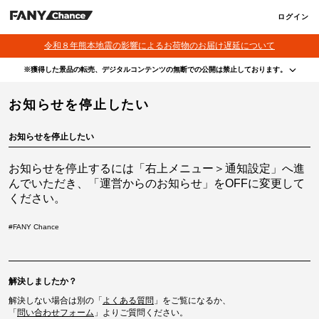
ログイン
令和８年熊本地震の影響によるお荷物のお届け遅延について
※獲得した景品の転売、デジタルコンテンツの無断での公開は禁止しております。
・本サービスで獲得された景品をオークション等へ出品する行為、その他営利目的での転売行
お知らせを停止したい
為は禁止しております。
・本サービスで獲得された動画･画像･ボイス等のデジタルコンテンツは、出品者が著作権を有
しております。無断でのSNS等での公開、譲渡、その他著作権を侵害する行為は禁止しており
ます。
お知らせを停止したい
・当選権利は当選者ご本人のみ有効となります。当選権利の譲渡、オークション等への出品、
その他営利目的での転売は禁止しております。
お知らせを停止するには「右上メニュー＞通知設定」へ進
んでいただき、「運営からのお知らせ」をOFFに変更して
ください。
#
FANY Chance
解決しましたか？
解決しない場合は別の「
よくある質問
」をご覧になるか、
「
問い合わせフォーム
」よりご質問ください。