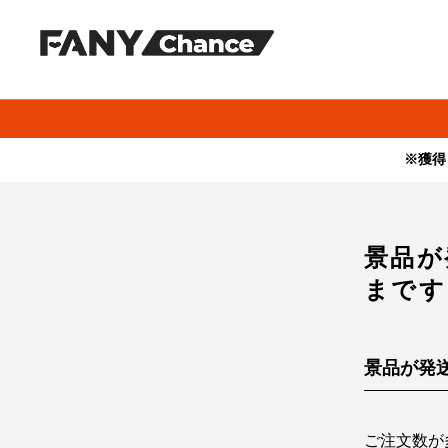
※獲得
・本サービスで獲得された景品をオークション等へ出品する行為、
・本サービスで獲得された動画･画像･ボイス等のデジタルコンテン
・当選権利は当選者ご本人のみ有効となります。当選権利の譲渡、
景品が
まです
景品が発
ご注文数が