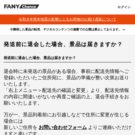
ログイン
令和８年熊本地震の影響によるお荷物のお届け遅延について
※獲得した景品の転売、デジタルコンテンツの無断での公開は禁止しております。
・本サービスで獲得された景品をオークション等へ出品する行為、その他営利目的での転売行
発送前に退会した場合、景品は届きますか？
為は禁止しております。
・本サービスで獲得された動画･画像･ボイス等のデジタルコンテンツは、出品者が著作権を有
しております。無断でのSNS等での公開、譲渡、その他著作権を侵害する行為は禁止しており
ます。
発送前に退会した場合、景品は届きますか？
・当選権利は当選者ご本人のみ有効となります。当選権利の譲渡、オークション等への出品、
その他営利目的での転売は禁止しております。
退会時に未発送の景品がある場合、事前に配送先情報へご
登録いただいたご住所宛に、景品の準備が整い次第お送り
いたします。
「右上メニュー＞配送先の確認と変更」より、配送先情報
の内容に間違いがないか再度ご確認の上、退会手続きをお
願いいたします。
万が一、景品到着前にお引越しなどで住所に変更が生じる
場合には
新しいご住所を
お問い合わせフォーム
よりご連絡いただけ
ますと幸いです。