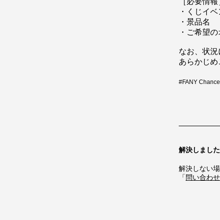
［必要情報
・くじイベ
・景品名
・ご希望の
なお、状況
あらかじめ
#
FANY Chance
解決しました
解決しない場
「
問い合わせ