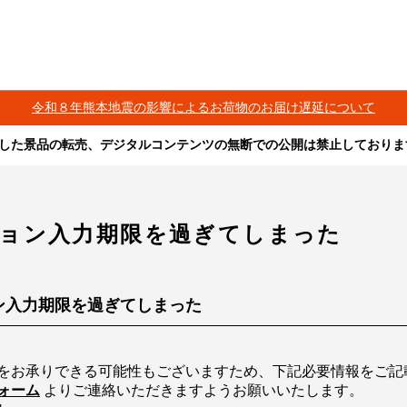
令和８年熊本地震の影響によるお荷物のお届け遅延について
した景品の転売、デジタルコンテンツの無断での公開は禁止しておりま
その他営利目的での転売行為は禁止しております。
ツは、出品者が著作権を有しております。無断でのSNS等での公開、譲渡、その他
オークション等への出品、その他営利目的での転売は禁止しております。
ョン入力期限を過ぎてしまった
ン入力期限を過ぎてしまった
をお承りできる可能性もございますため、下記必要情報をご記
ォーム
よりご連絡いただきますようお願いいたします。