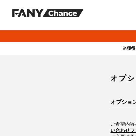
※獲得
・本サービスで獲得された景品をオークション等へ出品する行為、
・本サービスで獲得された動画･画像･ボイス等のデジタルコンテン
・当選権利は当選者ご本人のみ有効となります。当選権利の譲渡、
オプシ
オプショ
ご希望内容
い合わせフ