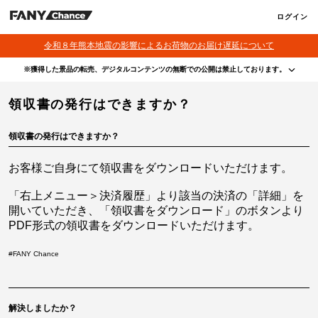
ログイン
令和８年熊本地震の影響によるお荷物のお届け遅延について
※獲得した景品の転売、デジタルコンテンツの無断での公開は禁止しております。
・本サービスで獲得された景品をオークション等へ出品する行為、その他営利目的での転売行
領収書の発行はできますか？
為は禁止しております。
・本サービスで獲得された動画･画像･ボイス等のデジタルコンテンツは、出品者が著作権を有
しております。無断でのSNS等での公開、譲渡、その他著作権を侵害する行為は禁止しており
ます。
領収書の発行はできますか？
・当選権利は当選者ご本人のみ有効となります。当選権利の譲渡、オークション等への出品、
その他営利目的での転売は禁止しております。
お客様ご自身にて領収書をダウンロードいただけます。
「右上メニュー＞決済履歴」より該当の決済の「詳細」を
開いていただき、「領収書をダウンロード」のボタンより
PDF形式の領収書をダウンロードいただけます。
#
FANY Chance
解決しましたか？