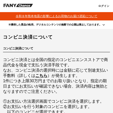
ログイン
令和８年熊本地震の影響によるお荷物のお届け遅延について
※獲得した景品の転売、デジタルコンテンツの無断での公開は禁止しております。
・本サービスで獲得された景品をオークション等へ出品する行為、その他営利目的での転売行
コンビニ決済について
為は禁止しております。
・本サービスで獲得された動画･画像･ボイス等のデジタルコンテンツは、出品者が著作権を有
しております。無断でのSNS等での公開、譲渡、その他著作権を侵害する行為は禁止しており
ます。
コンビニ決済について
・当選権利は当選者ご本人のみ有効となります。当選権利の譲渡、オークション等への出品、
その他営利目的での転売は禁止しております。
コンビニ決済とは全国の指定のコンビニエンスストアで商
品代金を現金で支払う決済手段です。
なお、コンビニ決済の選択時には金額に応じて別途支払い
手数料（詳しくは
こちら
）が発生します。
1件につき上限30万円までのお取り扱いとなり、指定の期
日までにお支払いが確認できない場合、決済内容は無効と
なりますのでご注意ください。
①お支払い方法選択画面でコンビニ決済を選択します。
②お支払いを行う対象のコンビニを選択します。
以下のコンビニが選択できます。