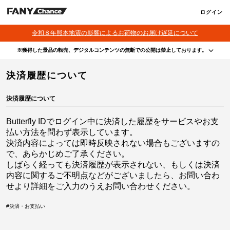
ログイン
令和８年熊本地震の影響によるお荷物のお届け遅延について
※獲得した景品の転売、デジタルコンテンツの無断での公開は禁止しております。
・本サービスで獲得された景品をオークション等へ出品する行為、その他営利目的での転売行
決済履歴について
為は禁止しております。
・本サービスで獲得された動画･画像･ボイス等のデジタルコンテンツは、出品者が著作権を有
しております。無断でのSNS等での公開、譲渡、その他著作権を侵害する行為は禁止しており
ます。
決済履歴について
・当選権利は当選者ご本人のみ有効となります。当選権利の譲渡、オークション等への出品、
その他営利目的での転売は禁止しております。
Butterfly IDでログイン中に決済した履歴をサービスやお支
払い方法を問わず表示しています。
決済内容によっては即時反映されない場合もございますの
で、あらかじめご了承ください。
しばらく経っても決済履歴が表示されない、もしくは決済
内容に関するご不明点などがございましたら、
お問い合わ
せ
より詳細をご入力のうえお問い合わせください。
#
決済・お支払い