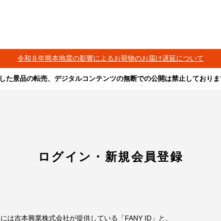
令和８年熊本地震の影響によるお荷物のお届け遅延について
した景品の転売、デジタルコンテンツの無断での公開は禁止しておりま
その他営利目的での転売行為は禁止しております。
ツは、出品者が著作権を有しております。無断でのSNS等での公開、譲渡、その他
オークション等への出品、その他営利目的での転売は禁止しております。
ログイン・新規会員登録
には吉本興業株式会社が提供している「FANY ID」と、