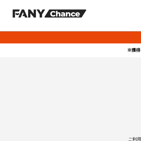
※獲得
・本サービスで獲得された景品をオークション等へ出品する行為、
・本サービスで獲得された動画･画像･ボイス等のデジタルコンテン
・当選権利は当選者ご本人のみ有効となります。当選権利の譲渡、
ご利用