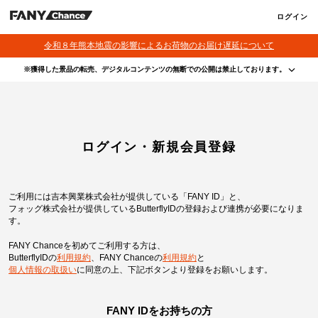
ログイン
令和８年熊本地震の影響によるお荷物のお届け遅延について
※獲得した景品の転売、デジタルコンテンツの無断での公開は禁止しております。
・本サービスで獲得された景品をオークション等へ出品する行為、その他営利目的での転売行
為は禁止しております。
・本サービスで獲得された動画･画像･ボイス等のデジタルコンテンツは、出品者が著作権を有
しております。無断でのSNS等での公開、譲渡、その他著作権を侵害する行為は禁止しており
ます。
・当選権利は当選者ご本人のみ有効となります。当選権利の譲渡、オークション等への出品、
ログイン・新規会員登録
その他営利目的での転売は禁止しております。
ご利用には吉本興業株式会社が提供している「FANY ID」と、
フォッグ株式会社が提供しているButterflyIDの登録および連携が必要になりま
す。
FANY Chanceを初めてご利用する方は、
ButterflyIDの
利用規約
、
FANY Chanceの
利用規約
と
個人情報の取扱い
に同意の上、
下記ボタンより登録をお願いします。
FANY IDをお持ちの方