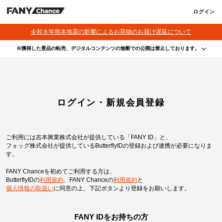
ログイン
令和８年熊本地震の影響によるお荷物のお届け遅延について
※獲得した景品の転売、デジタルコンテンツの無断での公開は禁止しております。
・本サービスで獲得された景品をオークション等へ出品する行為、その他営利目的での転売行
為は禁止しております。
・本サービスで獲得された動画･画像･ボイス等のデジタルコンテンツは、出品者が著作権を有
しております。無断でのSNS等での公開、譲渡、その他著作権を侵害する行為は禁止しており
ます。
・当選権利は当選者ご本人のみ有効となります。当選権利の譲渡、オークション等への出品、
ログイン・新規会員登録
その他営利目的での転売は禁止しております。
ご利用には吉本興業株式会社が提供している「FANY ID」と、
フォッグ株式会社が提供しているButterflyIDの登録および連携が必要になりま
す。
FANY Chanceを初めてご利用する方は、
ButterflyIDの
利用規約
、
FANY Chanceの
利用規約
と
個人情報の取扱い
に同意の上、
下記ボタンより登録をお願いします。
FANY IDをお持ちの方