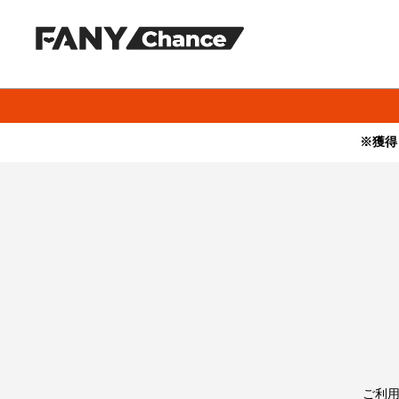
※獲得
・本サービスで獲得された景品をオークション等へ出品する行為、
・本サービスで獲得された動画･画像･ボイス等のデジタルコンテン
・当選権利は当選者ご本人のみ有効となります。当選権利の譲渡、
ご利用