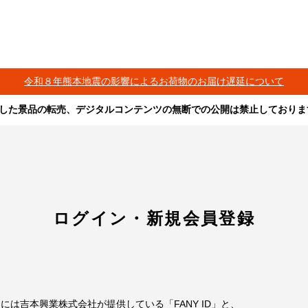
令和８年熊本地震の影響によるお荷物のお届け遅延について
した景品の転売、デジタルコンテンツの無断での公開は禁止しておりま
その他営利目的での転売行為は禁止しております。
ツは、出品者が著作権を有しております。無断でのSNS等での公開、譲渡、その他
オークション等への出品、その他営利目的での転売は禁止しております。
ログイン・新規会員登録
には吉本興業株式会社が提供している「FANY ID」と、