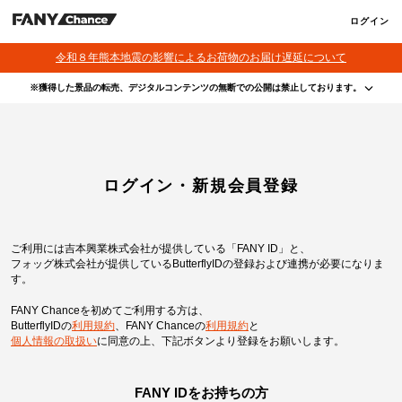
ログイン
令和８年熊本地震の影響によるお荷物のお届け遅延について
※獲得した景品の転売、デジタルコンテンツの無断での公開は禁止しております。
・本サービスで獲得された景品をオークション等へ出品する行為、その他営利目的での転売行
為は禁止しております。
・本サービスで獲得された動画･画像･ボイス等のデジタルコンテンツは、出品者が著作権を有
しております。無断でのSNS等での公開、譲渡、その他著作権を侵害する行為は禁止しており
ます。
・当選権利は当選者ご本人のみ有効となります。当選権利の譲渡、オークション等への出品、
ログイン・新規会員登録
その他営利目的での転売は禁止しております。
ご利用には吉本興業株式会社が提供している「FANY ID」と、
フォッグ株式会社が提供しているButterflyIDの登録および連携が必要になりま
す。
FANY Chanceを初めてご利用する方は、
ButterflyIDの
利用規約
、
FANY Chanceの
利用規約
と
個人情報の取扱い
に同意の上、
下記ボタンより登録をお願いします。
FANY IDをお持ちの方